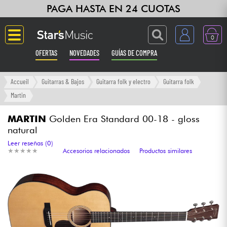
PAGA HASTA EN 24 CUOTAS
0
OFERTAS
NOVEDADES
GUÍAS DE COMPRA
Langue
Accueil
Guitarras & Bajos
Guitarra folk y electro
Guitarra folk
Martin
Guitarras & Bajos
MARTIN
Golden Era Standard 00-18 - gloss
natural
Ampli & Efectos
Leer reseñas (0)
★
★
★
★
★
★
★
★
★
★
Accesorios relacionados
Productos similares
Pianos
Sintetizadores & samplers
Grabación