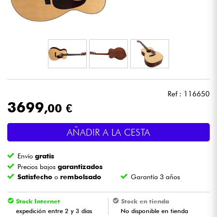
Auriculares
Micros
DJ
Sistemas de Sonido
Ref : 116650
3699
,00 €
Luces
AÑADIR A LA CESTA
Batería y percusión
Envío
gratis
Vientos
Precios bajos
garantizados
Satisfecho
o
rembolsado
Garantía 3 años
Violines y cuarteto
Stock Internet
Stock en tienda
expedición entre 2 y 3 días
No disponible en tienda
Niños