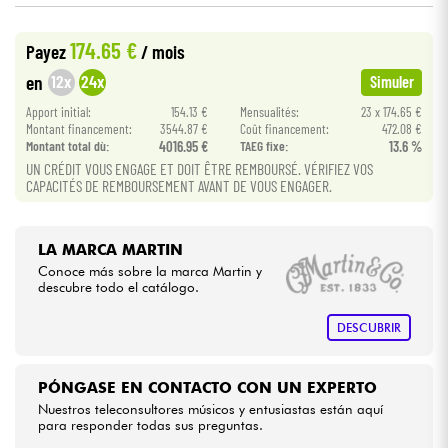
174.65 €
Cables & Acces.
Payez
/ mois
12x
24x
en
Simuler
HiFi
Apport initial:
154.13 €
Mensualités:
23 x 174.65 €
Montant financement:
3544.87 €
Coût financement:
472.08 €
Montant total dù:
4016.95 €
TAEG fixe:
13.6 %
Bundle
UN CRÉDIT VOUS ENGAGE ET DOIT ÊTRE REMBOURSÉ. VÉRIFIEZ VOS
CAPACITÉS DE REMBOURSEMENT AVANT DE VOUS ENGAGER.
Ver nuestras marcas
LA MARCA MARTIN
Conoce más sobre la marca Martin y
descubre todo el catálogo.
DESCUBRIR
PÓNGASE EN CONTACTO CON UN EXPERTO
Nuestros teleconsultores músicos y entusiastas están aquí
para responder todas sus preguntas.