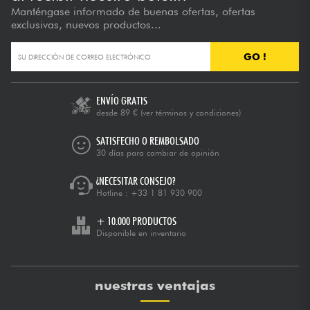
Manténgase informado de buenas ofertas, ofertas
exclusivas, nuevos productos...
GO !
ENVÍO GRATIS
desde 89 €
(ver términos y condiciones)
SATISFECHO O REMBOLSADO
30 días para cambiar de opinión
¿NECESITAR CONSEJO?
Hotline :
+33 1 81 930 900
+ 10.000 PRODUCTOS
Disponible en inventario
nuestras ventajas