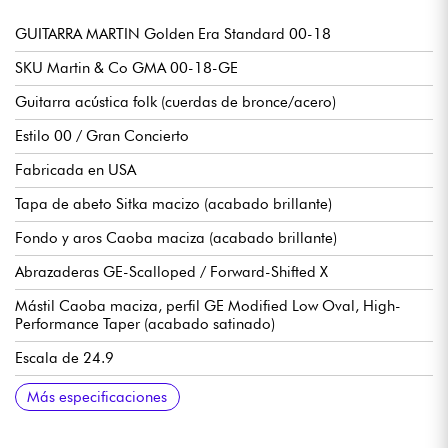
GUITARRA MARTIN Golden Era Standard 00-18
SKU Martin & Co GMA 00-18-GE
Guitarra acústica folk (cuerdas de bronce/acero)
Estilo 00 / Gran Concierto
Fabricada en USA
Tapa de abeto Sitka macizo (acabado brillante)
Fondo y aros Caoba maciza (acabado brillante)
Abrazaderas GE-Scalloped / Forward-Shifted X
Mástil Caoba maciza, perfil GE Modified Low Oval, High-
Performance Taper (acabado satinado)
Escala de 24.9
Diapasón de ébano macizo, 20x trastes tipo de traste Small
Radio diapasón 16
Anchura del mástil 1er traste 1.69" - 4.29 cm
Anchura del mástil 12º traste 5,41 cm - 2,13
Puente Ébano macizo, estilo Belly
Puente compensado, hueso
Clavijas de afinación abiertas de níquel Martin con botones
Se vende con estuche rígido moldeado Martin
Más especificaciones
(true pleked)
Butterbean