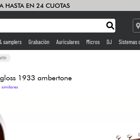
A HASTA EN 24 CUOTAS
 & samplers
Grabación
Auriculares
Micros
DJ
Sistemas 
Ampli & Efectos
rtin
Grabación
 gloss 1933 ambertone
 similares
DJ
Batería y percusión
Niños