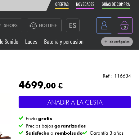
OFERTAS
NOVEDADES
GUÍAS DE COMPRA
ES
SHOPS
HOTLINE
0
France
de Sonido
Luces
Batería y percusión
de catégories
Belgique
Pianos
België
Auriculares
Deutschland
Ref : 116634
4699
,00 €
Nederland
Sistemas de Sonido
English
AÑADIR A LA CESTA
Vientos
Envío
gratis
Cables & Acces.
Precios bajos
garantizados
Satisfecho
o
rembolsado
Garantía 3 años