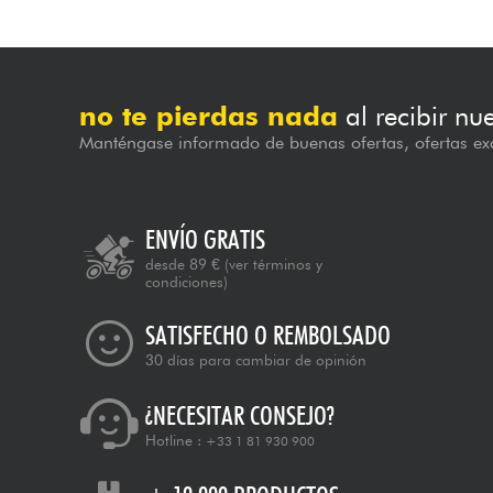
no te pierdas nada
al recibir nu
Manténgase informado de buenas ofertas, ofertas exc
ENVÍO GRATIS
desde 89 €
(ver términos y
condiciones)
SATISFECHO O REMBOLSADO
30 días para cambiar de opinión
¿NECESITAR CONSEJO?
Hotline :
+33 1 81 930 900