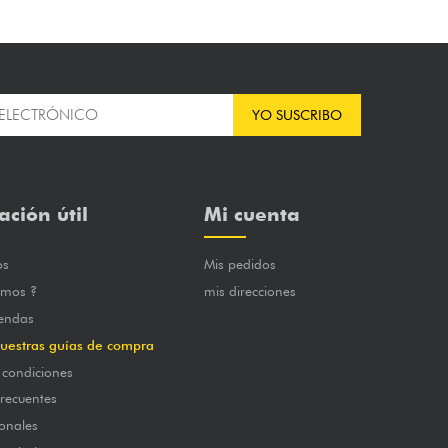
YO SUSCRIBO
ación útil
Mi cuenta
os
Mis pedidos
omos ?
mis direcciones
iendas
uestras guías de compra
 condiciones
frecuentes
onales