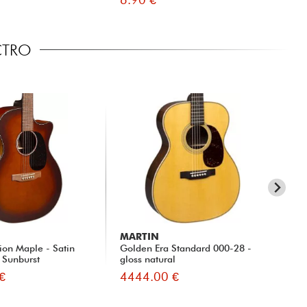
CTRO
MARTIN
MA
ion Maple - Satin
Golden Era Standard 000-28 -
Go
 Sunburst
gloss natural
nat
€
4444.00 €
44