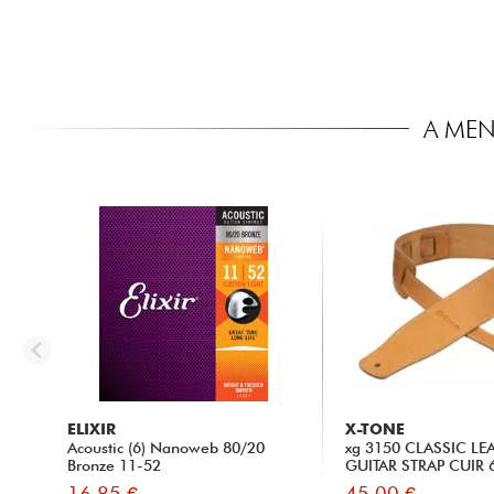
A MEN
ELIXIR
X-TONE
Acoustic (6) Nanoweb 80/20
xg 3150 CLASSIC LE
Bronze 11-52
GUITAR STRAP CUIR 6
16.85 €
45.00 €