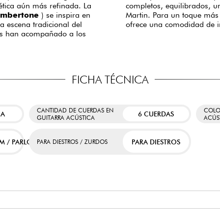
tica aún más refinada. La
completos, equilibrados, u
Ambertone
) se inspira en
Martin. Para un toque más 
a escena tradicional del
ofrece una comodidad de in
cas han acompañado a los
FICHA TÉCNICA
CANTIDAD DE CUERDAS EN
COLO
CA
6 CUERDAS
GUITARRA ACÚSTICA
ACÚS
M / PARLOR
PARA DIESTROS
PARA DIESTROS / ZURDOS