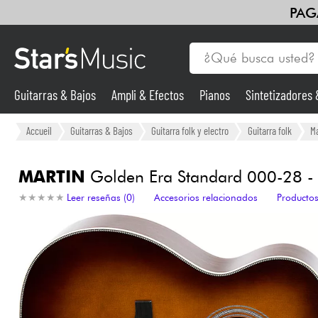
PAG
Guitarras & Bajos
Ampli & Efectos
Pianos
Sintetizadores
Guitarras & Bajos
Accueil
Guitarras & Bajos
Guitarra folk y electro
Guitarra folk
Ma
Sintetizadores & samplers
MARTIN
Golden Era Standard 000-28 -
★
★
★
★
★
★
★
★
★
★
Leer reseñas (0)
Accesorios relacionados
Productos
Micros
Luces
Violines y cuarteto