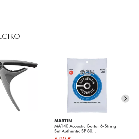
LECTRO
MARTIN
MA
MA140 Acoustic Guitar 6-String
MA1
Set Authentic SP 80...
Set
6.90 €
8.