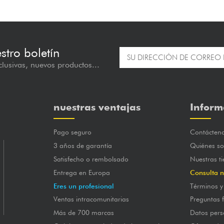
estro boletín
lusivas, nuevos productos...
nuestras ventajas
Inform
Pago seguro
Contácten
3 años de garantía
Quiénes s
Satisfecho o rembolsado
Nuestras t
Entrega en Europa
Consulta n
Eres un profesional
Términos y
Ventas intracomunitarias
Preguntas 
Más de 700 marcas
Datos pers