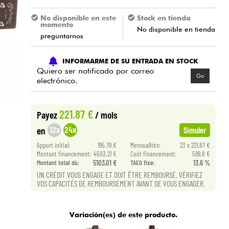
No disponible en este
Stock en tienda
momento
No disponible en tienda
preguntarnos
INFORMARME DE SU ENTRADA EN STOCK
Quiero ser notificado por correo
Go
electrónico.
221.87 €
Payez
/ mois
12x
24x
en
Simuler
Apport initial:
195.79 €
Mensualités:
23 x 221.87 €
Montant financement:
4503.21 €
Coût financement:
599.8 €
Montant total dù:
5103.01 €
TAEG fixe:
13.6 %
UN CRÉDIT VOUS ENGAGE ET DOIT ÊTRE REMBOURSÉ. VÉRIFIEZ
VOS CAPACITÉS DE REMBOURSEMENT AVANT DE VOUS ENGAGER.
Variación(es) de este producto.