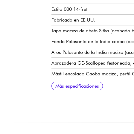
Estilo 000 14-fret
Fabricada en EE.UU.
Tapa maciza de abeto Sitka (acabado br
Fondo Palosanto de la India caoba (aca
Aros Palosanto de la India macizo (aca
Abrazadera GE-Scalloped festoneada, 
Mástil encolado Caoba maciza, perfil
Diapasón de ébano macizo, 20 trastes t
Escala 24.9
Radio diapasón 16
Anchura del mástil 1er traste 1.75" - 
Anchura del mástil 12º traste 5,41 cm 
Puente de ébano macizo
Sillín de hueso compensado
Clavijas de afinación de níquel Martin
Estuche Martin incluido
Cuerdas recomendadas: calibre 12.54
Más especificaciones