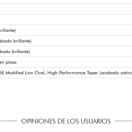
illante)
bado brillante)
bado brillante)
en pícea
 GE Modified Low Oval, High-Performance Taper (acabado satin
ipo de traste (true pleked)
4.45 cm
- 2,13
 con botones Butterbean
OPINIONES DE LOS USUARIOS