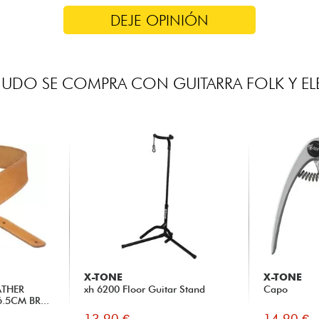
DEJE OPINIÓN
UDO SE COMPRA CON GUITARRA FOLK Y E
X-TONE
X-TONE
ATHER
xh 6200 Floor Guitar Stand
Capo
.5CM BR...
13.90 €
14.90 €