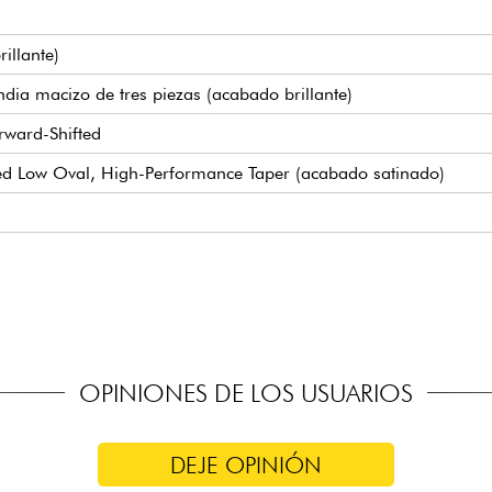
illante)
ndia macizo de tres piezas (acabado brillante)
ward-Shifted
ied Low Oval, High-Performance Taper (acabado satinado)
tipo de traste Small (true pleked)
4.29 cm
- 2,13
botones grandes
 Martin
OPINIONES DE LOS USUARIOS
DEJE OPINIÓN