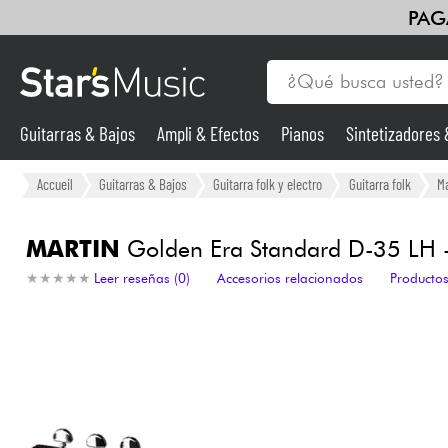
PAG
Guitarras & Bajos
Ampli & Efectos
Pianos
Sintetizadores
Guitarras & Bajos
Accueil
Guitarras & Bajos
Guitarra folk y electro
Guitarra folk
Ma
Sintetizadores & samplers
MARTIN
Golden Era Standard D-35 LH - 
★
★
★
★
★
★
★
★
★
★
Leer reseñas (0)
Accesorios relacionados
Productos
Micros
Luces
Violines y cuarteto