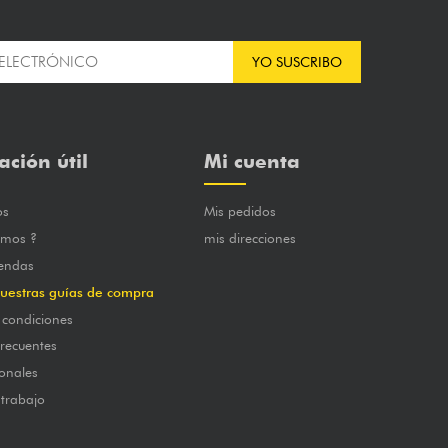
YO SUSCRIBO
ación útil
Mi cuenta
os
Mis pedidos
omos ?
mis direcciones
iendas
uestras guías de compra
 condiciones
frecuentes
onales
 trabajo