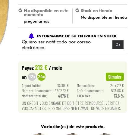
No disponible en este
Stock en tienda
momento
No disponible en tienda
preguntarnos
INFORMARME DE SU ENTRADA EN STOCK
Quiero ser notificado por correo
Go
electrónico.
212 €
Payez
/ mois
12x
24x
en
Simuler
Apport initial:
187.08 €
Mensualités:
23 x 212 €
Montant financement:
4302.92 €
Coût financement:
573.08 €
Montant total dù:
4876 €
TAEG fixe:
13.6 %
UN CRÉDIT VOUS ENGAGE ET DOIT ÊTRE REMBOURSÉ. VÉRIFIEZ
VOS CAPACITÉS DE REMBOURSEMENT AVANT DE VOUS ENGAGER.
Variación(es) de este producto.