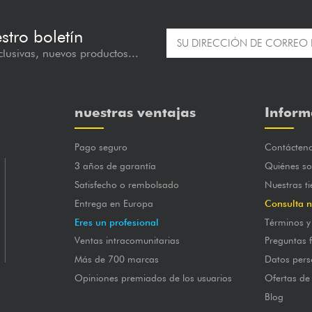
estro boletín
lusivas, nuevos productos...
nuestras ventajas
Inform
Pago seguro
Contácten
3 años de garantía
Quiénes s
Satisfecho o rembolsado
Nuestras t
Entrega en Europa
Consulta n
Eres un profesional
Términos y
Ventas intracomunitarias
Preguntas 
Más de 700 marcas
Datos pers
Opiniones premiados de los usuarios
Ofertas de
Blog