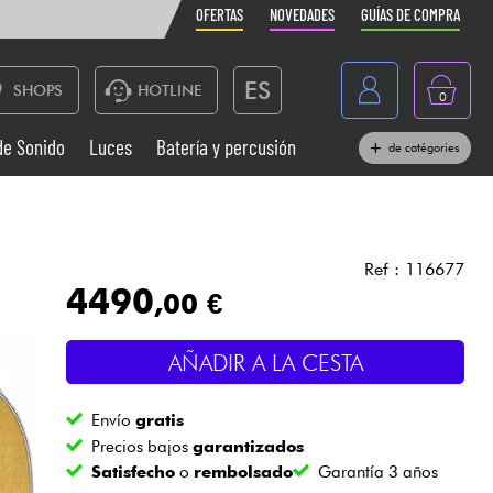
OFERTAS
NOVEDADES
GUÍAS DE COMPRA
ES
SHOPS
HOTLINE
0
France
de Sonido
Luces
Batería y percusión
de catégories
Belgique
Pianos
België
Auriculares
Deutschland
Ref : 116677
4490
,00 €
Nederland
Sistemas de Sonido
English
AÑADIR A LA CESTA
Vientos
Envío
gratis
Cables & Acces.
Precios bajos
garantizados
Satisfecho
o
rembolsado
Garantía 3 años