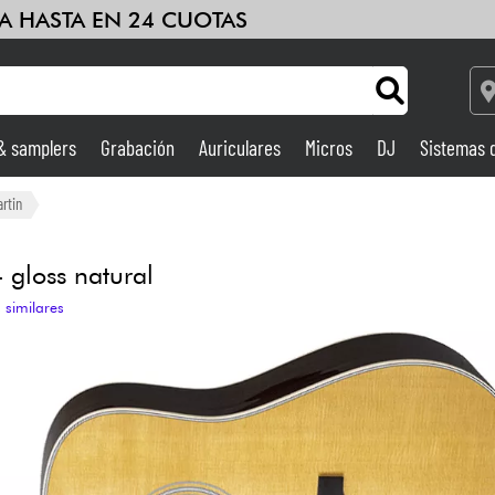
A HASTA EN 24 CUOTAS
 & samplers
Grabación
Auriculares
Micros
DJ
Sistemas 
Ampli & Efectos
rtin
Grabación
gloss natural
 similares
DJ
Batería y percusión
Niños