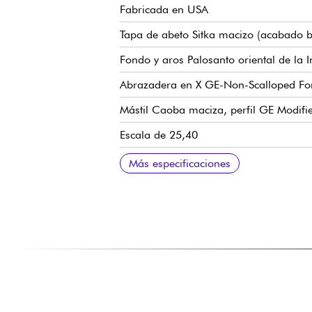
Fabricada en USA
Tapa de abeto Sitka macizo (acabado br
Fondo y aros Palosanto oriental de la I
Abrazadera en X GE-Non-Scalloped For
Mástil Caoba maciza, perfil GE Modif
Escala de 25,40
Diapasón de ébano macizo, 20x trastes 
Radio diapasón 16
Anchura del mástil 1er traste 1.69" - 
Anchura del mástil 12º traste 5,41 cm 
Puente Ébano macizo, estilo Belly
Sillín compensado, hueso
Caja de cambios Martin cromada con 
Flnición nitrocelulosa
Se vende con estuche rígido moldeado
Más especificaciones