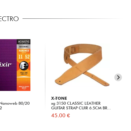
LECTRO
X-TONE
X-
) Nanoweb 80/20
xg 3150 CLASSIC LEATHER
31
52
GUITAR STRAP CUIR 6.5CM BR...
45.00 €
15