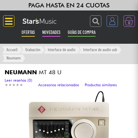
PAGA HASTA EN 24 CUOTAS
0
OFERTAS
NOVEDADES
GUÍAS DE COMPRA
Langue
Accueil
Grabación
Interface de audio
Interface de audio usb
Neumann
Guitarras & Bajos
NEUMANN
MT 48 U
Ampli & Efectos
Leer reseñas (0)
★
★
★
★
★
★
★
★
★
★
Accesorios relacionados
Productos similares
Pianos
Sintetizadores & samplers
Grabación