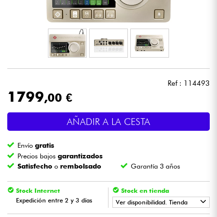
Auriculares
Micros
DJ
Ref : 114493
Sistemas de Sonido
1799
,00 €
Luces
AÑADIR A LA CESTA
Batería y percusión
Envío
gratis
Precios bajos
garantizados
Vientos
Satisfecho
o
rembolsado
Garantía 3 años
Violines y cuarteto
Stock Internet
Stock en tienda
Expedición entre 2 y 3 días
Ver disponibilidad. Tienda
Niños