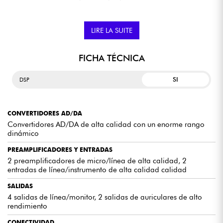
Amplia compatibilidad con los principales programas de
producción musical, lo que te permite trabajar con tus
herramientas favoritas.
LIRE LA SUITE
Diseño sólido y duradero para una máxima longevidad
de la interfaz de audio.
FICHA TÉCNICA
SI
DSP
CARACTERÍSTICAS DE LA TARJETA DE SONIDO
NEUMANN MT48 USB
CONVERTIDORES AD/DA
POTENTE DSP INTERNO
Convertidores AD/DA de alta calidad con un enorme rango
Con el potente DSP interno de la MT48, puede aplicar efectos
dinámico
directamente a las señales sin necesidad de un ordenador. La gran
variedad de herramientas que ofrece el DSP es muy útil para esculpir
PREAMPLIFICADORES Y ENTRADAS
y crear ambientes específicos para mezclas de alto nivel. Además, la
2 preamplificadores de micro/línea de alta calidad, 2
monitorización de baja latencia garantiza un seguimiento preciso de
entradas de línea/instrumento de alta calidad calidad
sus grabaciones.
SALIDAS
4 salidas de línea/monitor, 2 salidas de auriculares de alto
136 DB DE RANGO DINÁMICO
rendimiento
Los convertidores analógicos de esta interfaz de audio se han
desarrollado con Merging Technologies para obtener unos
CONECTIVIDAD