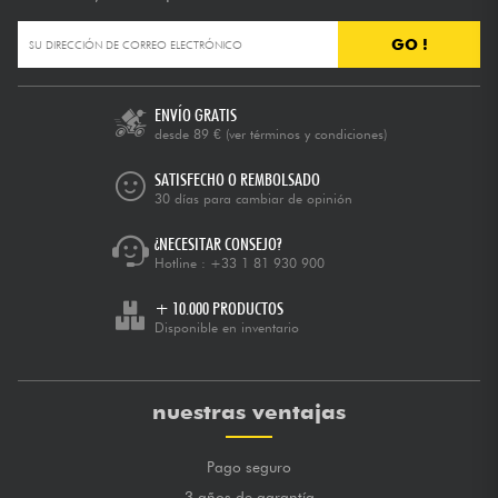
GO !
ENVÍO GRATIS
desde 89 €
(ver términos y condiciones)
SATISFECHO O REMBOLSADO
30 días para cambiar de opinión
¿NECESITAR CONSEJO?
Hotline :
+33 1 81 930 900
+ 10.000 PRODUCTOS
Disponible en inventario
nuestras ventajas
Pago seguro
3 años de garantía