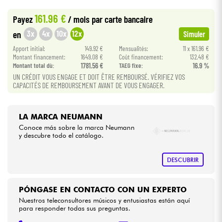
•
Star
'
S
Music
BORDEAUX
161.96 €
Payez
/ mois
par carte bancaire
•
Cables & Acces.
Star
'
S
Music
BRUXELLES
3x
4x
10x
12x
en
Simuler
•
Apport initial:
149.92 €
Mensualités:
11 x 161.96 €
Star
'
S
Music
LILLE
HiFi
Montant financement:
1649.08 €
Coût financement:
132.48 €
Montant total dù:
1781.56 €
TAEG fixe:
16.9 %
•
Star
'
S
Music
LYON
UN CRÉDIT VOUS ENGAGE ET DOIT ÊTRE REMBOURSÉ. VÉRIFIEZ VOS
Bundle
CAPACITÉS DE REMBOURSEMENT AVANT DE VOUS ENGAGER.
•
Star
'
S
Music
PARIS
Ver nuestras marcas
•
Star
'
S
Music
TOULOUSE
LA MARCA NEUMANN
Conoce más sobre la marca Neumann
y descubre todo el catálogo.
DESCUBRIR
PÓNGASE EN CONTACTO CON UN EXPERTO
Nuestros teleconsultores músicos y entusiastas están aquí
para responder todas sus preguntas.