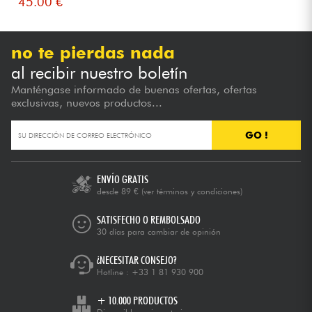
45.00 €
no te pierdas nada
al recibir nuestro boletín
Manténgase informado de buenas ofertas, ofertas
exclusivas, nuevos productos...
GO !
ENVÍO GRATIS
desde 89 €
(ver términos y condiciones)
SATISFECHO O REMBOLSADO
30 días para cambiar de opinión
¿NECESITAR CONSEJO?
Hotline :
+33 1 81 930 900
+ 10.000 PRODUCTOS