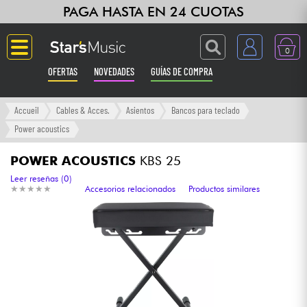
PAGA HASTA EN 24 CUOTAS
0
OFERTAS
NOVEDADES
GUÍAS DE COMPRA
Langue
Accueil
Cables & Acces.
Asientos
Bancos para teclado
Power acoustics
Guitarras & Bajos
POWER ACOUSTICS
KBS 25
Ampli & Efectos
Leer reseñas (0)
★
★
★
★
★
★
★
★
★
★
Accesorios relacionados
Productos similares
Pianos
Sintetizadores & samplers
Grabación