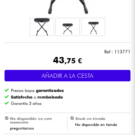
Auriculares
Micros
DJ
Ref : 113771
Sistemas de Sonido
43
,75 €
Luces
AÑADIR A LA CESTA
Batería y percusión
Precios bajos
garantizados
Satisfecho
o
rembolsado
Vientos
Garantía 3 años
Violines y cuarteto
No disponible en este
Stock en tienda
momento
No disponible en tienda
preguntarnos
Niños