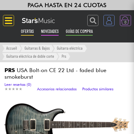
PAGA HASTA EN 24 CUOTAS
0
OFERTAS
NOVEDADES
GUÍAS DE COMPRA
Langue
Accueil
Guitarras & Bajos
Guitarra eléctrica
Guitarra eléctrica de doble corte
Prs
Guitarras & Bajos
PRS
USA Bolt-on CE 22 Ltd - faded blue
smokeburst
Ampli & Efectos
Leer reseñas (0)
★
★
★
★
★
★
★
★
★
★
Accesorios relacionados
Productos similares
Pianos
Sintetizadores & samplers
Grabación