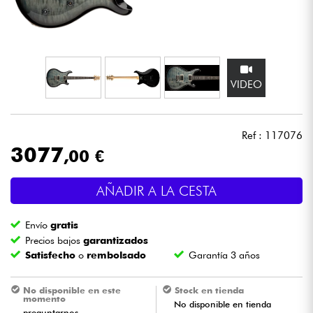
Auriculares
Micros
VIDEO
DJ
Sistemas de Sonido
Ref : 117076
3077
,00 €
Luces
AÑADIR A LA CESTA
Batería y percusión
Envío
gratis
Vientos
Precios bajos
garantizados
Satisfecho
o
rembolsado
Garantía 3 años
Violines y cuarteto
No disponible en este
Stock en tienda
momento
No disponible en tienda
Niños
preguntarnos