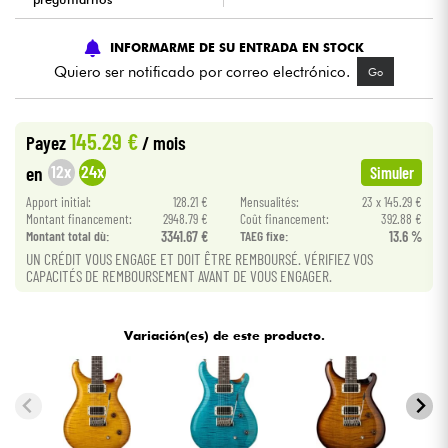
Cables & Acces.
INFORMARME DE SU ENTRADA EN STOCK
Quiero ser notificado por correo electrónico.
Go
HiFi
145.29 €
Payez
/ mois
Bundle
12x
24x
en
Simuler
Ver nuestras marcas
Apport initial:
128.21 €
Mensualités:
23 x 145.29 €
Montant financement:
2948.79 €
Coût financement:
392.88 €
Montant total dù:
3341.67 €
TAEG fixe:
13.6 %
UN CRÉDIT VOUS ENGAGE ET DOIT ÊTRE REMBOURSÉ. VÉRIFIEZ VOS
CAPACITÉS DE REMBOURSEMENT AVANT DE VOUS ENGAGER.
Variación(es) de este producto.