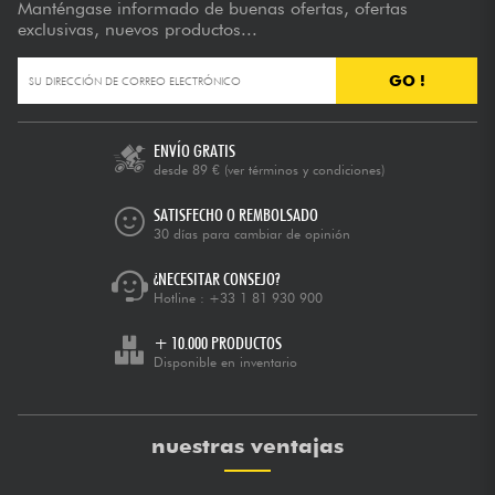
Manténgase informado de buenas ofertas, ofertas
exclusivas, nuevos productos...
GO !
ENVÍO GRATIS
desde 89 €
(ver términos y condiciones)
SATISFECHO O REMBOLSADO
30 días para cambiar de opinión
¿NECESITAR CONSEJO?
Hotline :
+33 1 81 930 900
+ 10.000 PRODUCTOS
Disponible en inventario
nuestras ventajas