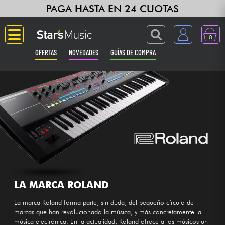
PAGA HASTA EN 24 CUOTAS
0
OFERTAS
NOVEDADES
GUÍAS DE COMPRA
Langue
Guitarras & Bajos
Ampli & Efectos
Pianos
Sintetizadores & samplers
LA MARCA ROLAND
La marca Roland forma parte, sin duda, del pequeño círculo de
Grabación
marcas que han revolucionado la música, y más concretamente la
música electrónica. En la actualidad, Roland ofrece a los músicos un