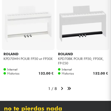
ROLAND
ROLAND
KPD70WH POUR FP30 et FP30X
KPD70BK POUR FP30, FP30X,
FP-E50
Internet
Internet
Historias
132.00 €
Historias
132.00 €
1 / 8
no te pierdas nada