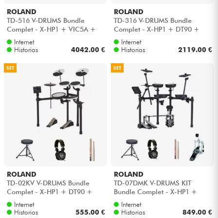
ROLAND
ROLAND
TD-516 V-DRUMS Bundle
TD-316 V-DRUMS Bundle
Complet - X-HP1 + VIC5A +
Complet - X-HP1 + DT90 +
HP600D + HH205 + HS40WN
VIC5A + HP30 + HH45WN
Internet
Internet
+ HT130
Historias
4042.00 €
Historias
2119.00 €
SET
SET
ROLAND
ROLAND
TD-02KV V-DRUMS Bundle
TD-07DMK V-DRUMS KIT
Complet - X-HP1 + DT90 +
Bundle Complet - X-HP1 +
VIC5A
DT90 + VIC5A + HP30
Internet
Internet
Historias
555.00 €
Historias
849.00 €