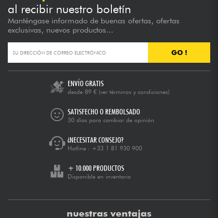
al recibir nuestro boletín
Manténgase informado de buenas ofertas, ofertas
exclusivas, nuevos productos...
GO !
ENVÍO GRATIS
desde 89 €
(ver términos y condiciones)
SATISFECHO O REMBOLSADO
30 días para cambiar de opinión
¿NECESITAR CONSEJO?
Hotline :
+33 1 81 930 900
+ 10.000 PRODUCTOS
Disponible en inventario
nuestras ventajas