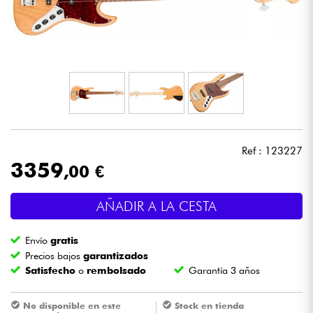
Auriculares
Micros
DJ
Sistemas de Sonido
Ref : 123227
Luces
3359
,00 €
Batería y percusión
AÑADIR A LA CESTA
Vientos
Envío
gratis
Precios bajos
garantizados
Satisfecho
o
rembolsado
Garantía 3 años
Violines y cuarteto
No disponible en este
Stock en tienda
Niños