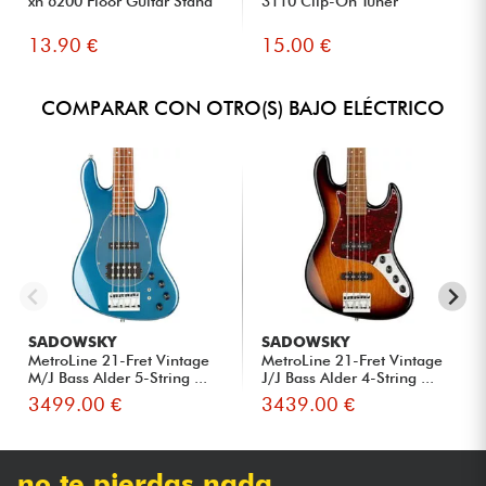
xh 6200 Floor Guitar Stand
3110 Clip-On Tuner
13.90 €
15.00 €
COMPARAR CON OTRO(S) BAJO ELÉCTRICO
SADOWSKY
SADOWSKY
MetroLine 21-Fret Vintage
MetroLine 21-Fret Vintage
M/J Bass Alder 5-String ...
J/J Bass Alder 4-String ...
3499.00 €
3439.00 €
no te pierdas nada