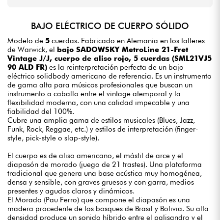
BAJO ELÉCTRICO DE CUERPO SÓLIDO
Modelo de
5
cuerdas. Fabricado en Alemania en los talleres
de Warwick, el
bajo SADOWSKY MetroLine 21-Fret
Vintage J/J, cuerpo de aliso rojo, 5 cuerdas (SML21VJ5
90 ALD FR)
es la reinterpretación perfecta de un bajo
eléctrico solidbody americano de referencia. Es un instrumento
de gama alta para músicos profesionales que buscan un
instrumento a caballo entre el vintage atemporal y la
flexibilidad moderna, con una calidad impecable y una
fiabilidad del 100%.
Cubre una amplia gama de estilos musicales (Blues, Jazz,
Funk, Rock, Reggae, etc.) y estilos de interpretación (finger-
style, pick-style o slap-style).
El cuerpo es de aliso americano, el mástil de arce y el
diapasón de morado (juego de 21 trastes). Una plataforma
tradicional que genera una base acústica muy homogénea,
densa y sensible, con graves gruesos y con garra, medios
presentes y agudos claros y dinámicos.
El Morado (Pau Ferro) que compone el diapasón es una
madera procedente de los bosques de Brasil y Bolivia. Su alta
densidad produce un sonido híbrido entre el palisandro y el