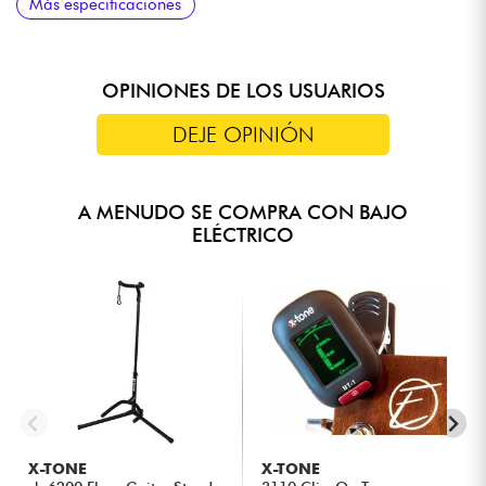
Más especificaciones
preamplificador)
OPINIONES DE LOS USUARIOS
DEJE OPINIÓN
A MENUDO SE COMPRA CON BAJO
ELÉCTRICO
X-TONE
X-TONE