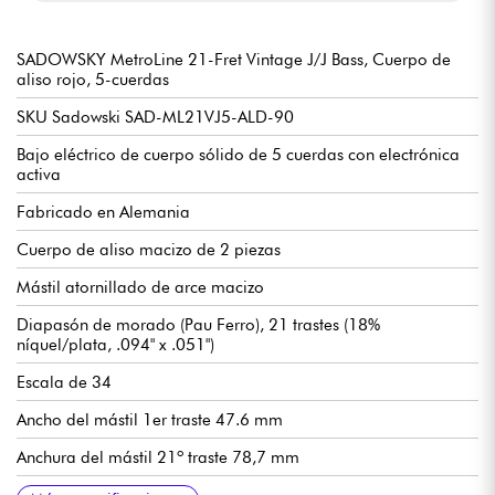
SADOWSKY MetroLine 21-Fret Vintage J/J Bass, Cuerpo de
aliso rojo, 5-cuerdas
SKU Sadowski SAD-ML21VJ5-ALD-90
Bajo eléctrico de cuerpo sólido de 5 cuerdas con electrónica
activa
Fabricado en Alemania
Cuerpo de aliso macizo de 2 piezas
Mástil atornillado de arce macizo
Diapasón de morado (Pau Ferro), 21 trastes (18%
níquel/plata, .094" x .051")
Escala de 34
Ancho del mástil 1er traste 47.6 mm
Anchura del mástil 21º traste 78,7 mm
Espesor del mástil 1er traste 21,8 mm
Grosor del mástil 12º traste 23,6 mm
Pastillas de bobina simple Sadowsky Hum-cancelling J-Style
Preamplificador electrónico activo Sadowsky de 2 vías
Volumen
Balance
Control de tono Vintage (pulsar/tirar para desactivar el
Agudos / Graves (potenciómetros concéntricos)
Puente Sadowsky Quick String Release
Mecanismo Sadowsky Light Open Gear
Se vende con funda Sadowsky Portabag