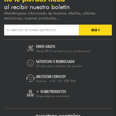
al recibir nuestro boletín
Manténgase informado de buenas ofertas, ofertas
exclusivas, nuevos productos...
GO !
ENVÍO GRATIS
desde 89 €
(ver términos y condiciones)
SATISFECHO O REMBOLSADO
30 días para cambiar de opinión
¿NECESITAR CONSEJO?
Hotline :
+33 1 81 930 900
+ 10.000 PRODUCTOS
Disponible en inventario
nuestras ventajas