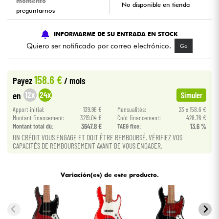
momento
No disponible en tienda
preguntarnos
Cables & Acces.
INFORMARME DE SU ENTRADA EN STOCK
Quiero ser notificado por correo electrónico.
Go
HiFi
Bundle
158.6 €
Payez
/ mois
12x
24x
en
Simuler
Ver nuestras marcas
Apport initial:
139.96 €
Mensualités:
23 x 158.6 €
Montant financement:
3219.04 €
Coût financement:
428.76 €
Montant total dù:
3647.8 €
TAEG fixe:
13.6 %
UN CRÉDIT VOUS ENGAGE ET DOIT ÊTRE REMBOURSÉ. VÉRIFIEZ VOS
CAPACITÉS DE REMBOURSEMENT AVANT DE VOUS ENGAGER.
Variación(es) de este producto.