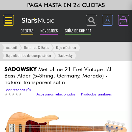
PAGA HASTA EN 24 CUOTAS
0
OFERTAS
NOVEDADES
GUÍAS DE COMPRA
Langue
Accueil
Guitarras & Bajos
Bajo eléctrico
Bajo eléctrico de cuerpo sólido
Sadowsky
Guitarras & Bajos
SADOWSKY
MetroLine 21-Fret Vintage J/J
Bass Alder (5-String, Germany, Morado) -
Ampli & Efectos
natural transparent satin
Leer reseñas (0)
Pianos
★
★
★
★
★
★
★
★
★
★
Accesorios relacionados
Productos similares
Sintetizadores & samplers
Grabación