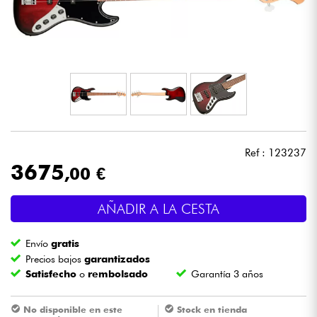
Auriculares
Micros
DJ
Sistemas de Sonido
Ref : 123237
Luces
3675
,00 €
Batería y percusión
AÑADIR A LA CESTA
Vientos
Envío
gratis
Precios bajos
garantizados
Satisfecho
o
rembolsado
Garantía 3 años
Violines y cuarteto
No disponible en este
Stock en tienda
Niños