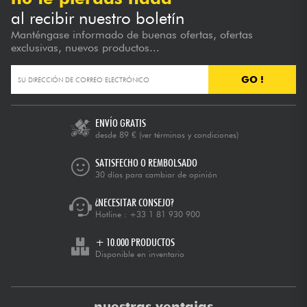
al recibir nuestro boletín
Manténgase informado de buenas ofertas, ofertas
exclusivas, nuevos productos...
GO !
ENVÍO GRATIS
desde 89 €
(ver términos y condiciones)
SATISFECHO O REMBOLSADO
30 días para cambiar de opinión
¿NECESITAR CONSEJO?
Hotline :
+33 1 81 930 900
+ 10.000 PRODUCTOS
Disponible en inventario
nuestras ventajas