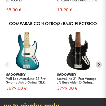
xa 9000 DI
xh 6200 Floor Guitar Stand
55.00 €
13.90 €
COMPARAR CON OTRO(S) BAJO ELÉCTRICO
SADOWSKY
SADOWSKY
Will Lee MetroLine 22-Fret
MetroLine 21-Fret Vintage
Swamp Ash 5-String (GER...
J/J Bass Alder (5-String...
3699.00 €
3799.00 €
no te pierdas nada