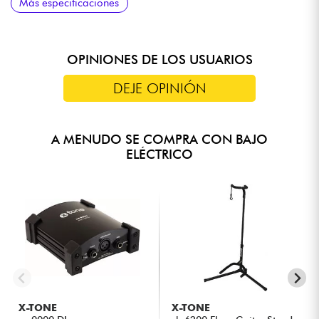
Más especificaciones
preamplificador)
OPINIONES DE LOS USUARIOS
DEJE OPINIÓN
A MENUDO SE COMPRA CON BAJO
ELÉCTRICO
X-TONE
X-TONE