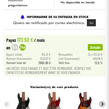
momento
No disponible en tienda
preguntarnos
Cables & Acces.
INFORMARME DE SU ENTRADA EN STOCK
Quiero ser notificado por correo electrónico.
Go
HiFi
Bundle
173.52 €
Payez
/ mois
12x
24x
en
Simuler
Ver nuestras marcas
Apport initial:
153.13 €
Mensualités:
23 x 173.52 €
Montant financement:
3521.87 €
Coût financement:
469.09 €
Montant total dù:
3990.96 €
TAEG fixe:
13.6 %
UN CRÉDIT VOUS ENGAGE ET DOIT ÊTRE REMBOURSÉ. VÉRIFIEZ VOS
CAPACITÉS DE REMBOURSEMENT AVANT DE VOUS ENGAGER.
Variación(es) de este producto.