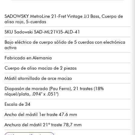
SADOWSKY MetroLine 21-Fret Vintage J/J Bass, Cuerpo de
aliso rojo, 5-cuerdas
SKU Sadowski SAD-ML21VJ5-ALD-41
Bajo eléctrico de cuerpo sólido de 5 cuerdas con electrónica
activa
Fabricado en Alemania
Cuerpo de aliso macizo de 2 piezas
Mástil atornillado de arce macizo
Diapasón de morado (Pau Ferro), 21 trastes (18%
níquel/plata, .094" x .051")
Escala de 34
Ancho del mástil 1er traste 47.6 mm
Anchura del mástil 21º traste 78,7 mm
Espesor del mástil 1er traste 21,8 mm
Grosor del mástil 12º traste 23,6 mm
Pastillas de bobina simple Sadowsky Hum-cancelling J-Style
Preamplificador electrónico activo Sadowsky de 2 vías
Volumen
Balance
Control de tono Vintage (pulsar/tirar para desactivar el
Agudos / Graves (potenciómetros concéntricos)
Puente Sadowsky Quick String Release
Mecanismo Sadowsky Light Open Gear
Se vende con funda Sadowsky Portabag