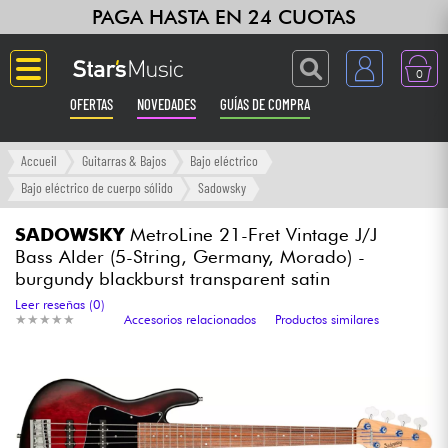
PAGA HASTA EN 24 CUOTAS
0
OFERTAS
NOVEDADES
GUÍAS DE COMPRA
Langue
Accueil
Guitarras & Bajos
Bajo eléctrico
Bajo eléctrico de cuerpo sólido
Sadowsky
Guitarras & Bajos
SADOWSKY
MetroLine 21-Fret Vintage J/J
Bass Alder (5-String, Germany, Morado) -
Ampli & Efectos
burgundy blackburst transparent satin
Leer reseñas (0)
Pianos
★
★
★
★
★
★
★
★
★
★
Accesorios relacionados
Productos similares
Sintetizadores & samplers
Grabación