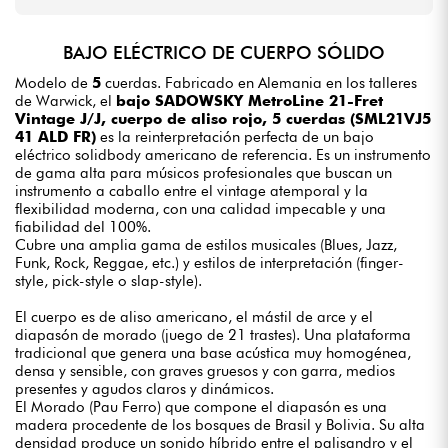
BAJO ELÉCTRICO DE CUERPO SÓLIDO
Modelo de
5
cuerdas. Fabricado en Alemania en los talleres
de Warwick, el
bajo SADOWSKY MetroLine 21-Fret
Vintage J/J, cuerpo de aliso rojo, 5 cuerdas (SML21VJ5
41 ALD FR)
es la reinterpretación perfecta de un bajo
eléctrico solidbody americano de referencia. Es un instrumento
de gama alta para músicos profesionales que buscan un
instrumento a caballo entre el vintage atemporal y la
flexibilidad moderna, con una calidad impecable y una
fiabilidad del 100%.
Cubre una amplia gama de estilos musicales (Blues, Jazz,
Funk, Rock, Reggae, etc.) y estilos de interpretación (finger-
style, pick-style o slap-style).
El cuerpo es de aliso americano, el mástil de arce y el
diapasón de morado (juego de 21 trastes). Una plataforma
tradicional que genera una base acústica muy homogénea,
densa y sensible, con graves gruesos y con garra, medios
presentes y agudos claros y dinámicos.
El Morado (Pau Ferro) que compone el diapasón es una
madera procedente de los bosques de Brasil y Bolivia. Su alta
densidad produce un sonido híbrido entre el palisandro y el