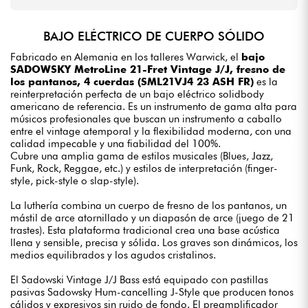
BAJO ELÉCTRICO DE CUERPO SÓLIDO
Fabricado en Alemania en los talleres Warwick, el
bajo
SADOWSKY MetroLine 21-Fret Vintage J/J, fresno de
los pantanos, 4 cuerdas (SML21VJ4 23 ASH FR)
es la
reinterpretación perfecta de un bajo eléctrico solidbody
americano de referencia. Es un instrumento de gama alta para
músicos profesionales que buscan un instrumento a caballo
entre el vintage atemporal y la flexibilidad moderna, con una
calidad impecable y una fiabilidad del 100%.
Cubre una amplia gama de estilos musicales (Blues, Jazz,
Funk, Rock, Reggae, etc.) y estilos de interpretación (finger-
style, pick-style o slap-style).
La luthería combina un cuerpo de fresno de los pantanos, un
mástil de arce atornillado y un diapasón de arce (juego de 21
trastes). Esta plataforma tradicional crea una base acústica
llena y sensible, precisa y sólida. Los graves son dinámicos, los
medios equilibrados y los agudos cristalinos.
El Sadowski Vintage J/J Bass está equipado con pastillas
pasivas Sadowsky Hum-cancelling J-Style que producen tonos
cálidos y expresivos sin ruido de fondo. El preamplificador