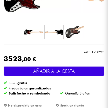
Auriculares
Micros
DJ
Sistemas de Sonido
Ref : 123225
Luces
3523
,00 €
Batería y percusión
AÑADIR A LA CESTA
Vientos
Envío
gratis
Precios bajos
garantizados
Satisfecho
o
rembolsado
Garantía 3 años
Violines y cuarteto
No disponible en este
Stock en tienda
Niños