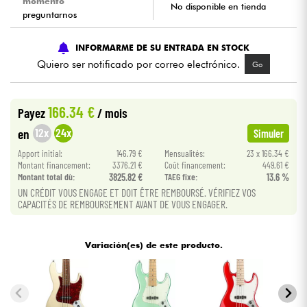
momento
No disponible en tienda
preguntarnos
Cables & Acces.
INFORMARME DE SU ENTRADA EN STOCK
Quiero ser notificado por correo electrónico.
Go
HiFi
Bundle
166.34 €
Payez
/ mois
12x
24x
en
Simuler
Ver nuestras marcas
Apport initial:
146.79 €
Mensualités:
23 x 166.34 €
Montant financement:
3376.21 €
Coût financement:
449.61 €
Montant total dù:
3825.82 €
TAEG fixe:
13.6 %
UN CRÉDIT VOUS ENGAGE ET DOIT ÊTRE REMBOURSÉ. VÉRIFIEZ VOS
CAPACITÉS DE REMBOURSEMENT AVANT DE VOUS ENGAGER.
Variación(es) de este producto.