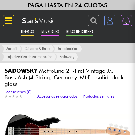
PAGA HASTA EN 24 CUOTAS
0
OFERTAS
NOVEDADES
GUÍAS DE COMPRA
Langue
Accueil
Guitarras & Bajos
Bajo eléctrico
Bajo eléctrico de cuerpo sólido
Sadowsky
Guitarras & Bajos
SADOWSKY
MetroLine 21-Fret Vintage J/J
Bass Ash (4-String, Germany, MN) - solid black
Ampli & Efectos
gloss
Leer reseñas (0)
Pianos
★
★
★
★
★
★
★
★
★
★
Accesorios relacionados
Productos similares
Sintetizadores & samplers
Grabación