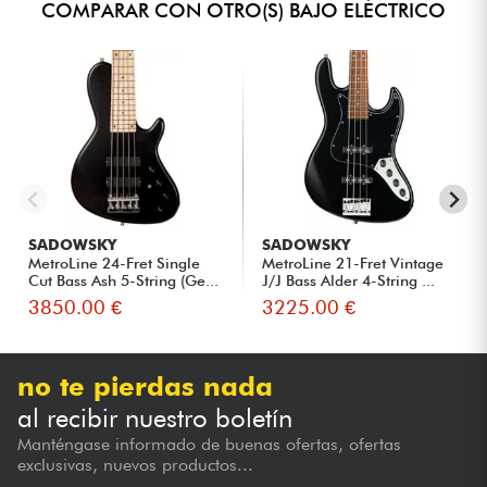
COMPARAR CON OTRO(S) BAJO ELÉCTRICO
SADOWSKY
SADOWSKY
MetroLine 24-Fret Single
MetroLine 21-Fret Vintage
Cut Bass Ash 5-String (Ge...
J/J Bass Alder 4-String ...
3850.00 €
3225.00 €
no te pierdas nada
al recibir nuestro boletín
Manténgase informado de buenas ofertas, ofertas
exclusivas, nuevos productos...