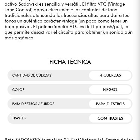
activo Sadowski es sencillo y versátil. El filtro VTC (Vintage
Tone Control) apoya eficazmente los controles de tono
tradicionales atenuando las frecuencias altas para dar a tus
tonos un auténtico carácter vintage (un poco como tener un
bajo pasivo). El potenciómetro VTC es del tipo push/pull, lo
que permite desactivar el circuito para obtener un sonido aún
más orgánico.
FICHA TÉCNICA
4 CUERDAS
CANTIDAD DE CUERDAS
NEGRO
COLOR
PARA DIESTROS
PARA DIESTROS / ZURDOS
CON TRASTES
TRASTES
Bajo SADOWSKY MetroLine 21-Fret Vintage J/J, Fresno de los