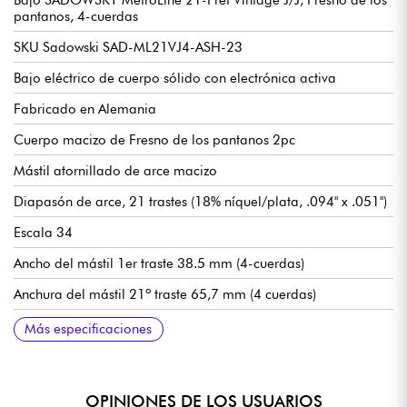
pantanos, 4-cuerdas
SKU Sadowski SAD-ML21VJ4-ASH-23
Bajo eléctrico de cuerpo sólido con electrónica activa
Fabricado en Alemania
Cuerpo macizo de Fresno de los pantanos 2pc
Mástil atornillado de arce macizo
Diapasón de arce, 21 trastes (18% níquel/plata, .094" x .051")
Escala 34
Ancho del mástil 1er traste 38.5 mm (4-cuerdas)
Anchura del mástil 21º traste 65,7 mm (4 cuerdas)
Espesor del mástil 1er traste 20,8 mm (4 cuerdas)
Grosor del mástil 12º traste 24,6 mm (4 cuerdas)
Pastillas Sadowsky J-Style con cancelación de zumbidos
Preamplificador Sadowsky Treble / Bass boost (interruptor true
Control de volumen
Balance
Control de tono Vintage (push/pull para preamplificador
Agudos / Graves (potenciómetros concéntricos)
Puente Sadowsky de liberación rápida de cuerdas
Clavijas de afinación Sadowsky Light
Se vende con funda Sadowsky Portabag
Más especificaciones
bypass)
bypass)
OPINIONES DE LOS USUARIOS