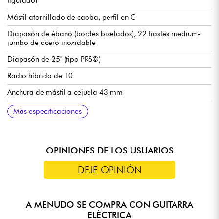
figurado)
Mástil atornillado de caoba, perfil en C
Diapasón de ébano (bordes biselados), 22 trastes medium-
jumbo de acero inoxidable
Diapasón de 25" (tipo PRS©)
Radio híbrido de 10
Anchura de mástil a cejuela 43 mm
Pastilla humbucker de doble bobina Sire Q
Volumen para cada pastilla
Tono para cada pastilla
Selector de pastillas de 3 posiciones
Puente fijo Sire Modern Tune-O-Matic & Tail Piece de tope de
Clavijas de afinación con bloqueo Sire Premium
Acabado brillante
Más especificaciones
aluminio
OPINIONES DE LOS USUARIOS
DEJE OPINIÓN
A MENUDO SE COMPRA CON GUITARRA
ELÉCTRICA