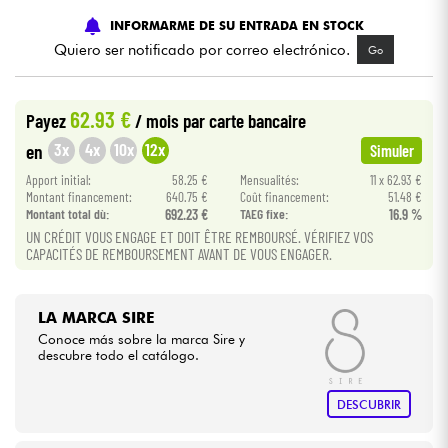
INFORMARME DE SU ENTRADA EN STOCK
Cables & Acces.
Quiero ser notificado por correo electrónico.
Go
HiFi
62.93 €
Payez
/ mois
par carte bancaire
3x
4x
10x
12x
en
Simuler
Bundle
Apport initial:
58.25 €
Mensualités:
11 x 62.93 €
Montant financement:
640.75 €
Coût financement:
51.48 €
Ver nuestras marcas
Montant total dù:
692.23 €
TAEG fixe:
16.9 %
UN CRÉDIT VOUS ENGAGE ET DOIT ÊTRE REMBOURSÉ. VÉRIFIEZ VOS
CAPACITÉS DE REMBOURSEMENT AVANT DE VOUS ENGAGER.
LA MARCA SIRE
Conoce más sobre la marca Sire y
descubre todo el catálogo.
DESCUBRIR