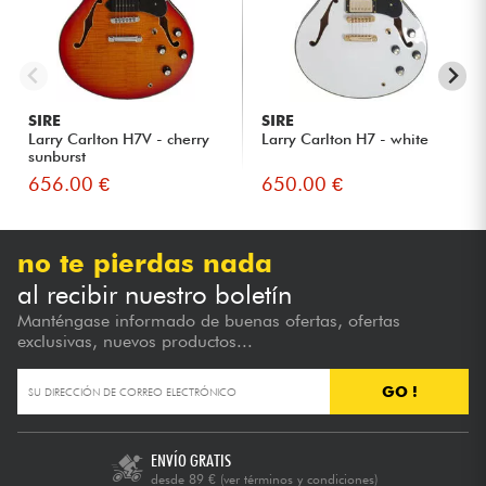
SIRE
SIRE
Larry Carlton H7V - cherry
Larry Carlton H7 - white
sunburst
656.00 €
650.00 €
no te pierdas nada
al recibir nuestro boletín
Manténgase informado de buenas ofertas, ofertas
exclusivas, nuevos productos...
GO !
ENVÍO GRATIS
desde 89 €
(ver términos y condiciones)