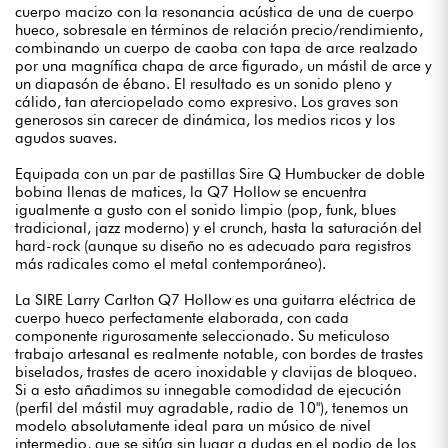
cuerpo macizo con la resonancia acústica de una de cuerpo
hueco, sobresale en términos de relación precio/rendimiento,
combinando un cuerpo de caoba con tapa de arce realzado
por una magnífica chapa de arce figurado, un mástil de arce y
un diapasón de ébano. El resultado es un sonido pleno y
cálido, tan aterciopelado como expresivo. Los graves son
generosos sin carecer de dinámica, los medios ricos y los
agudos suaves.
Equipada con un par de pastillas Sire Q Humbucker de doble
bobina llenas de matices, la Q7 Hollow se encuentra
igualmente a gusto con el sonido limpio (pop, funk, blues
tradicional, jazz moderno) y el crunch, hasta la saturación del
hard-rock (aunque su diseño no es adecuado para registros
más radicales como el metal contemporáneo).
La SIRE Larry Carlton Q7 Hollow es una guitarra eléctrica de
cuerpo hueco perfectamente elaborada, con cada
componente rigurosamente seleccionado. Su meticuloso
trabajo artesanal es realmente notable, con bordes de trastes
biselados, trastes de acero inoxidable y clavijas de bloqueo.
Si a esto añadimos su innegable comodidad de ejecución
(perfil del mástil muy agradable, radio de 10"), tenemos un
modelo absolutamente ideal para un músico de nivel
intermedio, que se sitúa sin lugar a dudas en el podio de los