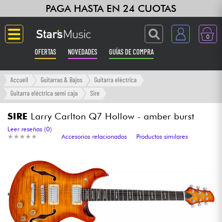
PAGA HASTA EN 24 CUOTAS
0
OFERTAS
NOVEDADES
GUÍAS DE COMPRA
Langue
Accueil
Guitarras & Bajos
Guitarra eléctrica
Guitarra eléctrica semi caja
Sire
Guitarras & Bajos
SIRE
Larry Carlton Q7 Hollow - amber burst
Ampli & Efectos
Leer reseñas (0)
★
★
★
★
★
★
★
★
★
★
Accesorios relacionados
Productos similares
Pianos
Sintetizadores & samplers
Grabación