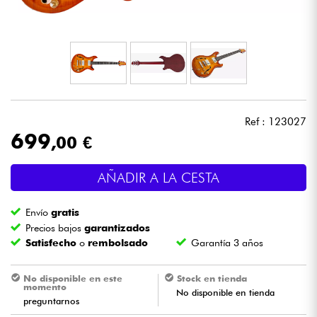
Auriculares
Micros
DJ
Ref : 123027
Sistemas de Sonido
699
,00 €
Luces
AÑADIR A LA CESTA
Batería y percusión
Envío
gratis
Precios bajos
garantizados
Vientos
Satisfecho
o
rembolsado
Garantía 3 años
Violines y cuarteto
No disponible en este
Stock en tienda
momento
No disponible en tienda
preguntarnos
Niños