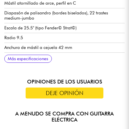
Mástil atornillado de arce, perfil en C
Diapasón de palisandro (bordes biselados), 22 trastes
medium-jumbo
Escala de 25.5" (tipo Fender© Strat©)
Radio 9.5
Anchura de mástil a cejuela 42 mm
Juego de pastillas HSS Sire Standard
Volumen
Tono
Selector de pastillas de 5 posiciones
Puente tradicional / vibrato Trémolo Sire Standard
Clavijas de afinación Sire Basic
Acabado brillante
Más especificaciones
OPINIONES DE LOS USUARIOS
DEJE OPINIÓN
A MENUDO SE COMPRA CON GUITARRA
ELÉCTRICA