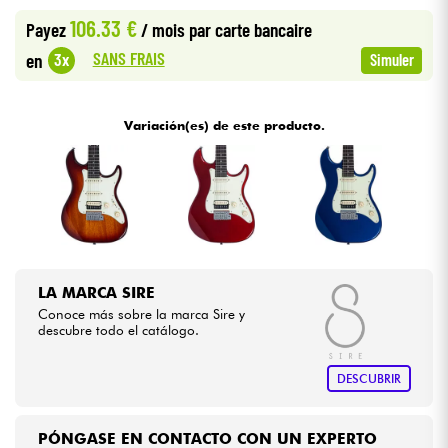
106.33 €
Payez
/ mois
par carte bancaire
Cables & Acces.
SANS FRAIS
3x
en
Simuler
HiFi
Variación(es) de este producto.
Bundle
Ver nuestras marcas
LA MARCA SIRE
Conoce más sobre la marca Sire y
descubre todo el catálogo.
DESCUBRIR
PÓNGASE EN CONTACTO CON UN EXPERTO