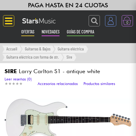
PAGA HASTA EN 24 CUOTAS
0
OFERTAS
NOVEDADES
GUÍAS DE COMPRA
Langue
Accueil
Guitarras & Bajos
Guitarra eléctrica
Guitarra eléctrica con forma de str.
Sire
Guitarras & Bajos
SIRE
Larry Carlton S1 - antique white
Ampli & Efectos
Leer reseñas (0)
★
★
★
★
★
★
★
★
★
★
Accesorios relacionados
Productos similares
Pianos
Sintetizadores & samplers
Grabación