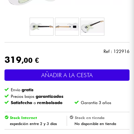
Auriculares
Micros
DJ
Ref : 122916
Sistemas de Sonido
319
,00 €
Luces
AÑADIR A LA CESTA
Batería y percusión
Envío
gratis
Precios bajos
garantizados
Vientos
Satisfecho
o
rembolsado
Garantía 3 años
Violines y cuarteto
Stock Internet
Stock en tienda
expedición entre 2 y 3 días
No disponible en tienda
Niños