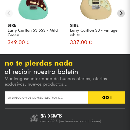
SIRE
SIRE
Larry Carlton S3 SSS - Mild
Larry Carlton S3 - vintage
Green
white
349.00 €
337.00 €
no te pierdas nada
al recibir nuestro boletín
Manténgase informado de buenas ofertas, ofertas
exclusivas, nuevos productos...
GO !
ENVÍO GRATIS
desde 89 €
(ver términos y condiciones)