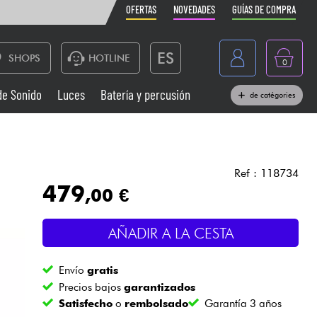
OFERTAS
NOVEDADES
GUÍAS DE COMPRA
ES
SHOPS
HOTLINE
0
France
de Sonido
Luces
Batería y percusión
de catégories
Belgique
Pianos
België
Auriculares
Deutschland
Ref : 118734
479
,00 €
Nederland
Sistemas de Sonido
English
AÑADIR A LA CESTA
Vientos
Envío
gratis
Cables & Acces.
Precios bajos
garantizados
Satisfecho
o
rembolsado
Garantía 3 años