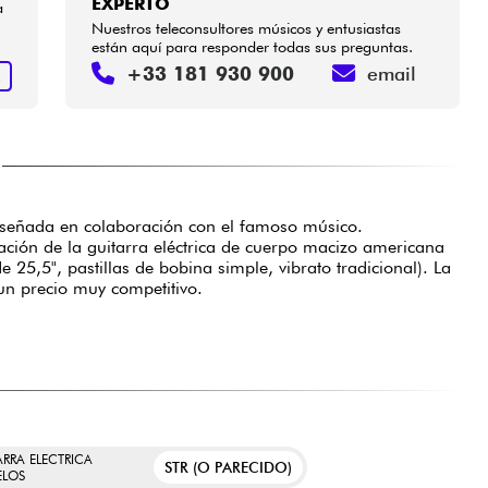
EXPERTO
a
Nuestros teleconsultores músicos y entusiastas
están aquí para responder todas sus preguntas.
+33 181 930 900
email
R
diseñada en colaboración con el famoso músico.
tación de la guitarra eléctrica de cuerpo macizo americana
25,5", pastillas de bobina simple, vibrato tradicional). La
un precio muy competitivo.
ARRA ELECTRICA
STR (O PARECIDO)
LOS