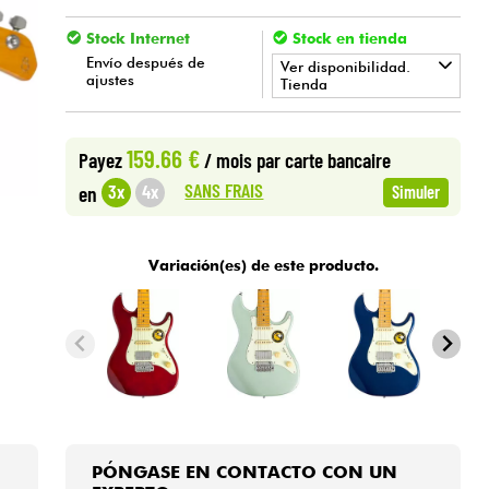
Stock Internet
Stock en tienda
Envío después de
Ver disponibilidad.
ajustes
Tienda
•
Star
'
S
Music
LILLE
159.66 €
Payez
/ mois
par carte bancaire
•
Star
'
S
Music
LYON
SANS FRAIS
3x
4x
en
Simuler
Variación(es) de este producto.
PÓNGASE EN CONTACTO CON UN