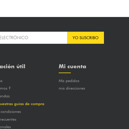
YO SUSCRIBO
ación útil
Mi cuenta
os
Mis pedidos
omos ?
mis direcciones
iendas
uestras guías de compra
 condiciones
frecuentes
onales