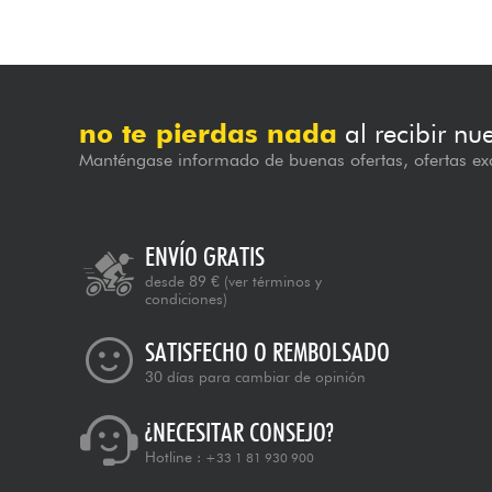
no te pierdas nada
al recibir nu
Manténgase informado de buenas ofertas, ofertas exc
ENVÍO GRATIS
desde 89 €
(ver términos y
condiciones)
SATISFECHO O REMBOLSADO
30 días para cambiar de opinión
¿NECESITAR CONSEJO?
Hotline :
+33 1 81 930 900