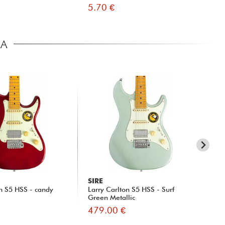
5.70 €
45
CA
SIRE
SI
on S5 HSS - candy
Larry Carlton S5 HSS - Surf
Lar
Green Metallic
Na
479.00 €
47