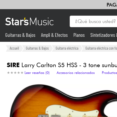
PAG
Guitarras & Bajos
Ampli & Efectos
Pianos
Sintetizadores
Guitarras & Bajos
Accueil
Guitarras & Bajos
Guitarra eléctrica
Guitarra eléctrica con f
Sintetizadores & samplers
SIRE
Larry Carlton S5 HSS - 3 tone sunbu
★
★
★
★
★
★
★
★
★
★
Leer reseñas (0)
Accesorios relacionados
Productos
Micros
Luces
Violines y cuarteto