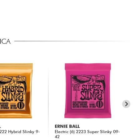
ICA
L
ERNIE BALL
X-
 2222 Hybrid Slinky 9-
Electric (6) 2223 Super Slinky 09-
xg 
42
Str