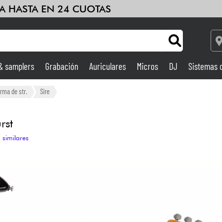
A HASTA EN 24 CUOTAS
 & samplers
Grabación
Auriculares
Micros
DJ
Sistemas 
Ampli & Efectos
orma de str.
Sire
Grabación
rst
 similares
DJ
Batería y percusión
Niños