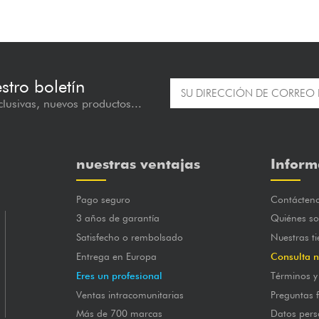
estro boletín
lusivas, nuevos productos...
nuestras ventajas
Inform
Pago seguro
Contácten
3 años de garantía
Quiénes s
Satisfecho o rembolsado
Nuestras t
Entrega en Europa
Consulta n
Eres un profesional
Términos y
Ventas intracomunitarias
Preguntas 
Más de 700 marcas
Datos pers