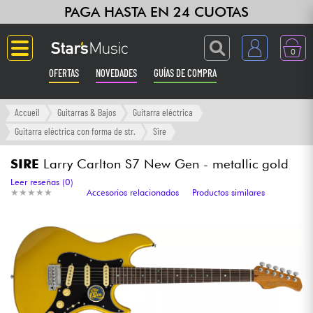
PAGA HASTA EN 24 CUOTAS
0
OFERTAS
NOVEDADES
GUÍAS DE COMPRA
Langue
Accueil
Guitarras & Bajos
Guitarra eléctrica
Guitarra eléctrica con forma de str.
Sire
Guitarras & Bajos
SIRE
Larry Carlton S7 New Gen - metallic gold
Ampli & Efectos
Leer reseñas (0)
★
★
★
★
★
★
★
★
★
★
Accesorios relacionados
Productos similares
Pianos
Sintetizadores & samplers
Grabación