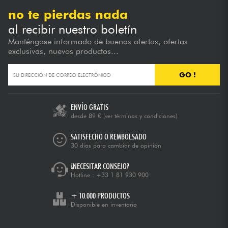
no te pierdas nada
al recibir nuestro boletín
Manténgase informado de buenas ofertas, ofertas
exclusivas, nuevos productos...
GO !
ENVÍO GRATIS
desde 89 €
(ver términos y condiciones)
SATISFECHO O REMBOLSADO
30 días para cambiar de opinión
¿NECESITAR CONSEJO?
Hotline :
+33 1 81 930 900
+ 10.000 PRODUCTOS
Disponible en inventario