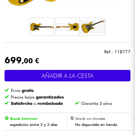
Auriculares
Micros
DJ
Ref : 118777
Sistemas de Sonido
699
,00 €
Luces
AÑADIR A LA CESTA
Batería y percusión
Envío
gratis
Precios bajos
garantizados
Vientos
Satisfecho
o
rembolsado
Garantía 3 años
Violines y cuarteto
Stock Internet
Stock en tienda
expedición entre 2 y 3 días
No disponible en tienda
Niños