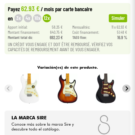
62.93 €
Payez
/ mois
par carte bancaire
Cables & Acces.
3x
4x
10x
12x
en
Simuler
Apport initial:
58.25 €
Mensualités:
11 x 62.93 €
HiFi
Montant financement:
640.75 €
Coût financement:
51.48 €
Montant total dù:
692.23 €
TAEG fixe:
16.9 %
UN CRÉDIT VOUS ENGAGE ET DOIT ÊTRE REMBOURSÉ. VÉRIFIEZ VOS
Bundle
CAPACITÉS DE REMBOURSEMENT AVANT DE VOUS ENGAGER.
Ver nuestras marcas
Variación(es) de este producto.
LA MARCA SIRE
Conoce más sobre la marca Sire y
descubre todo el catálogo.