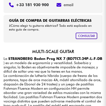
+33 181 930 900
email
GUÍA DE COMPRA DE GUITARRAS ELÉCTRICAS
¿Cómo elegir tu guitarra eléctrica? Todo está explicado en
esta guía de compra.
CONSULTAR
MULTI-SCALE GUITAR
La
STRANDBERG Boden Prog NX 7 (BD7TCT-24P-L-F-DB
) es un modelo de ergonomía y versatilidad. Soberbia y
singular, la Boden es objetivamente imposible de manejar, y
difícil de soltar una vez que la tienes en tus manos.
La combinación de luthería híbrida (cuerpo de fresno de los
pantanos, tapa de arce macizo 4A, mástil atornillado de arce,
diapasón de Ebonol de 24 trastes) y un juego de pastillas
Fishman Fluence Modern en configuración HH permite
abordar una gran variedad de estilos musicales con la misma
facilidad. Las pastillas Fishman Fluence Modern presentan dos
voicings distintos que pueden activarse mediante el control de
tono push-pull. La pastilla del mástil está equipada con