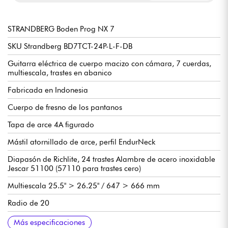
STRANDBERG Boden Prog NX 7
SKU Strandberg BD7TCT-24P-L-F-DB
Guitarra eléctrica de cuerpo macizo con cámara, 7 cuerdas,
multiescala, trastes en abanico
Fabricada en Indonesia
Cuerpo de fresno de los pantanos
Tapa de arce 4A figurado
Mástil atornillado de arce, perfil EndurNeck
Diapasón de Richlite, 24 trastes Alambre de acero inoxidable
Jescar 51100 (57110 para trastes cero)
Multiescala 25.5" > 26.25" / 647 > 666 mm
Radio de 20
Pastillas activas de doble bobina Fishman Fluence Modern
2x voicings por pastilla
Volumen Master con push-pull para Split Coil
Master Tone con push-pull para voz 1/2
Selector de pastillas de 5 posiciones
Vibrato .strandberg* Sistema de trémolo EGS Rev7 de 7
Afinación de fábrica BEADGB
Juego de cuerdas de fábrica D'Addario NYXL 095-64
Se vende con funda Strandberg
Más especificaciones
(imanes de cerámica VIII en el puente / imanes de AlNiCo V en
cuerdas y bloqueos de cuerdas