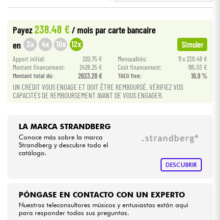
•
Star
'
S
Music
BORDEAUX
Cables & Acces.
238.48 €
Payez
/ mois
par carte bancaire
•
Star
'
S
Music
BRUXELLES
3x
4x
10x
12x
en
Simuler
HiFi
Apport initial:
220.75 €
Mensualités:
11 x 238.48 €
Montant financement:
2428.25 €
Coût financement:
195.03 €
Montant total dù:
2623.28 €
TAEG fixe:
16.9 %
Bundle
UN CRÉDIT VOUS ENGAGE ET DOIT ÊTRE REMBOURSÉ. VÉRIFIEZ VOS
CAPACITÉS DE REMBOURSEMENT AVANT DE VOUS ENGAGER.
Ver nuestras marcas
LA MARCA STRANDBERG
Conoce más sobre la marca
Strandberg y descubre todo el
catálogo.
DESCUBRIR
PÓNGASE EN CONTACTO CON UN EXPERTO
Nuestros teleconsultores músicos y entusiastas están aquí
para responder todas sus preguntas.