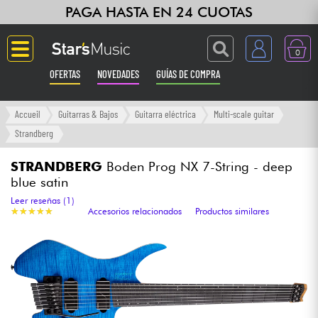
PAGA HASTA EN 24 CUOTAS
0
OFERTAS
NOVEDADES
GUÍAS DE COMPRA
Langue
Accueil
Guitarras & Bajos
Guitarra eléctrica
Multi-scale guitar
Strandberg
Guitarras & Bajos
STRANDBERG
Boden Prog NX 7-String - deep
blue satin
Ampli & Efectos
Leer reseñas (1)
★
★
★
★
★
★
★
★
★
★
Accesorios relacionados
Productos similares
Pianos
Sintetizadores & samplers
Grabación