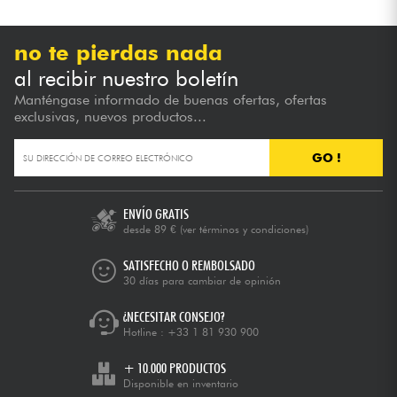
no te pierdas nada
al recibir nuestro boletín
Manténgase informado de buenas ofertas, ofertas
exclusivas, nuevos productos...
GO !
ENVÍO GRATIS
desde 89 €
(ver términos y condiciones)
SATISFECHO O REMBOLSADO
30 días para cambiar de opinión
¿NECESITAR CONSEJO?
Hotline :
+33 1 81 930 900
+ 10.000 PRODUCTOS
Disponible en inventario