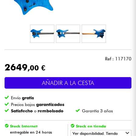
Auriculares
Micros
DJ
Sistemas de Sonido
Ref : 117170
2649
,00 €
Luces
AÑADIR A LA CESTA
Batería y percusión
Envío
gratis
Vientos
Precios bajos
garantizados
Satisfecho
o
rembolsado
Garantía 3 años
Violines y cuarteto
Stock Internet
Stock en tienda
entregable en 24 horas
Ver disponibilidad. Tienda
Niños