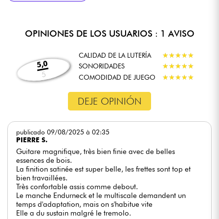
el mástil)
OPINIONES DE LOS USUARIOS : 1 AVISO
CALIDAD DE LA LUTERÍA
★
★
★
★
★
★
★
★
★
★
5,0
SONORIDADES
★
★
★
★
★
★
★
★
★
★
5
COMODIDAD DE JUEGO
★
★
★
★
★
★
★
★
★
★
DEJE OPINIÓN
publicado 09/08/2025 à 02:35
PIERRE S.
Guitare magnifique, très bien finie avec de belles
essences de bois.
La finition satinée est super belle, les frettes sont top et
bien travaillées.
Très confortable assis comme debout.
Le manche Endurneck et le multiscale demandent un
temps d'adaptation, mais on s'habitue vite
Elle a du sustain malgré le tremolo.