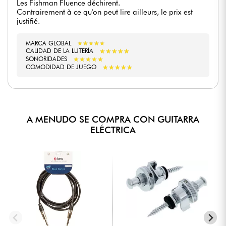
Les Fishman Fluence déchirent.
Contrairement à ce qu'on peut lire ailleurs, le prix est
justifié.
MARCA GLOBAL
★
★
★
★
★
★
★
★
★
★
★
★
★
★
★
★
★
★
★
★
CALIDAD DE LA LUTERÍA
★
★
★
★
★
★
★
★
★
★
SONORIDADES
★
★
★
★
★
★
★
★
★
★
COMODIDAD DE JUEGO
A MENUDO SE COMPRA CON GUITARRA
ELÉCTRICA