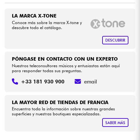
•
Star
'
S
Music
BORDEAUX
Cables & Acces.
LA MARCA X-TONE
•
Star
'
S
Music
BRUXELLES
Conoce más sobre la marca X-tone y
descubre todo el catálogo.
HiFi
•
Star
'
S
Music
LILLE
DESCUBRIR
•
Bundle
Star
'
S
Music
PARIS
PÓNGASE EN CONTACTO CON UN EXPERTO
•
Ver nuestras marcas
Star
'
S
Music
TOULOUSE
Nuestros teleconsultores músicos y entusiastas están aquí
para responder todas sus preguntas.
+33 181 930 900
email
LA MAYOR RED DE TIENDAS DE FRANCIA
Encuentra toda la información sobre nuestras grandes
superficies y nuestras boutiques especializadas.
SABER MÁS