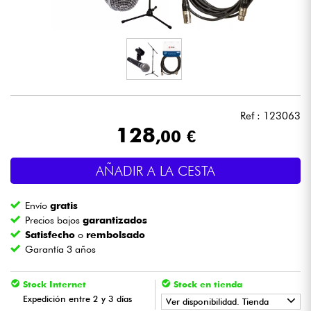
Auriculares
Micros
DJ
Ref : 123063
Sistemas de Sonido
128
,00 €
Luces
AÑADIR A LA CESTA
Batería y percusión
Envío
gratis
Precios bajos
garantizados
Vientos
Satisfecho
o
rembolsado
Garantía 3 años
Violines y cuarteto
Stock Internet
Stock en tienda
Expedición entre 2 y 3 días
Ver disponibilidad. Tienda
Niños