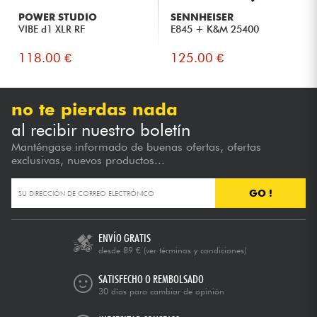
POWER STUDIO
SENNHEISER
VIBE d1 XLR RF
E845 + K&M 25400
118.00 €
125.00 €
no te pierdas nada
al recibir nuestro boletín
Manténgase informado de buenas ofertas, ofertas
exclusivas, nuevos productos...
GO !
ENVÍO GRATIS
desde 89 €
(ver términos y condiciones)
SATISFECHO O REMBOLSADO
30 días para cambiar de opinión