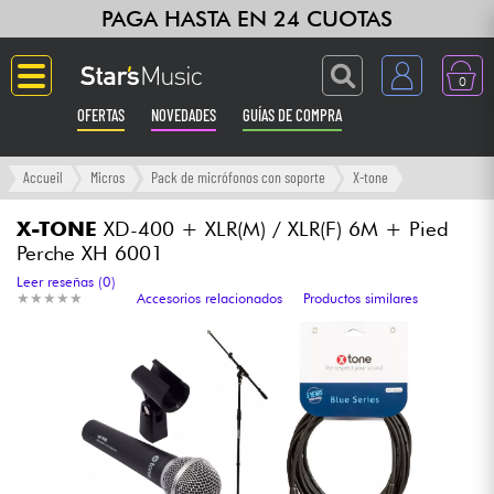
PAGA HASTA EN 24 CUOTAS
0
OFERTAS
NOVEDADES
GUÍAS DE COMPRA
Langue
Accueil
Micros
Pack de micrófonos con soporte
X-tone
Guitarras & Bajos
X-TONE
XD-400 + XLR(M) / XLR(F) 6M + Pied
Perche XH 6001
Ampli & Efectos
Leer reseñas (0)
★
★
★
★
★
★
★
★
★
★
Accesorios relacionados
Productos similares
Pianos
Sintetizadores & samplers
Grabación