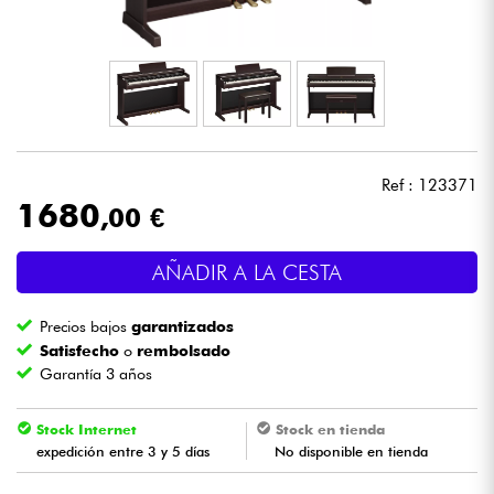
Auriculares
Micros
DJ
Ref : 123371
Sistemas de Sonido
1680
,00 €
Luces
AÑADIR A LA CESTA
Batería y percusión
Precios bajos
garantizados
Satisfecho
o
rembolsado
Vientos
Garantía 3 años
Stock Internet
Stock en tienda
Violines y cuarteto
expedición entre 3 y 5 días
No disponible en tienda
Niños