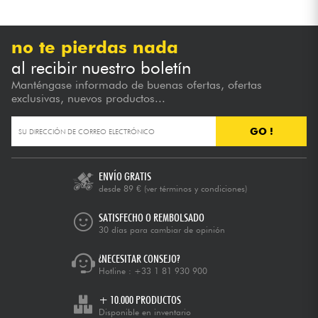
no te pierdas nada
al recibir nuestro boletín
Manténgase informado de buenas ofertas, ofertas
exclusivas, nuevos productos...
GO !
ENVÍO GRATIS
desde 89 €
(ver términos y condiciones)
SATISFECHO O REMBOLSADO
30 días para cambiar de opinión
¿NECESITAR CONSEJO?
Hotline :
+33 1 81 930 900
+ 10.000 PRODUCTOS
Disponible en inventario