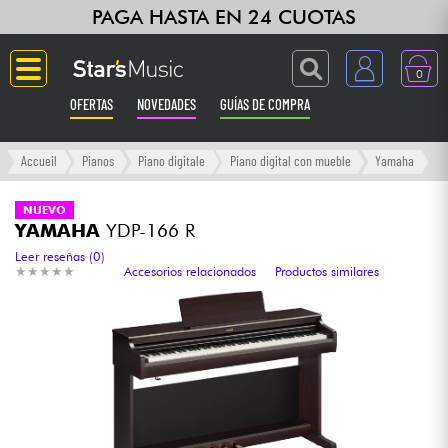
PAGA HASTA EN 24 CUOTAS
0
OFERTAS
NOVEDADES
GUÍAS DE COMPRA
Langue
Accueil
Pianos
Piano digitale
Piano digital con mueble
Yamaha
Guitarras & Bajos
NUEVO
YAMAHA
YDP-166 R
Ampli & Efectos
Leer reseñas (0)
★
★
★
★
★
★
★
★
★
★
Accesorios relacionados
Productos similares
Pianos
Sintetizadores & samplers
Grabación