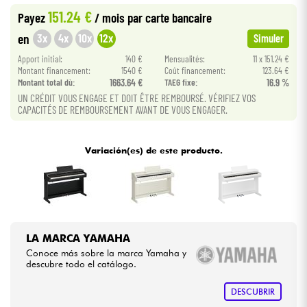
151.24 €
Payez
/ mois
par carte bancaire
Cables & Acces.
3x
4x
10x
12x
en
Simuler
Apport initial:
140 €
Mensualités:
11 x 151.24 €
HiFi
Montant financement:
1540 €
Coût financement:
123.64 €
Montant total dù:
1663.64 €
TAEG fixe:
16.9 %
UN CRÉDIT VOUS ENGAGE ET DOIT ÊTRE REMBOURSÉ. VÉRIFIEZ VOS
Bundle
CAPACITÉS DE REMBOURSEMENT AVANT DE VOUS ENGAGER.
Ver nuestras marcas
Variación(es) de este producto.
LA MARCA YAMAHA
Conoce más sobre la marca Yamaha y
descubre todo el catálogo.
DESCUBRIR