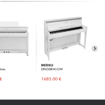
MEDELI
ME
hite
DP650KW/GW
CP
€
1685.00 €
84