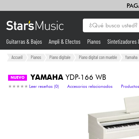
PAG
Guitarras & Bajos
Ampli & Efectos
Pianos
Sintetizadores
Guitarras & Bajos
Accueil
Pianos
Piano digitale
Piano digital con mueble
Yamaha
Sintetizadores & samplers
YAMAHA
YDP-166 WB
NUEVO
★
★
★
★
★
★
★
★
★
★
Leer reseñas (0)
Accesorios relacionados
Productos
Micros
Luces
Violines y cuarteto