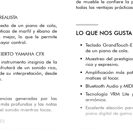
de mueble le confiere la 
todas las ventajas práctica
EALISTA
uesta de un piano de cola,
éticas de marfil y ébano de
LO QUE NOS GUSTA 
e mejor, lo que le permite
mayor control.
Teclado GrandTouch-E 
de un piano de cola.
CIERTO YAMAHA CFX
Muestreo del prestigi
instrumento insignia de la
rico y expresivo.
frutará de un sonido rico,
Amplificación más pot
de su interpretación, desde
matices al tocar.
s.
Bluetooth Audio y MIDI
Tecnología VRM Lite 
ancias generadas por las
armónica.
 más profundos y las notas
Excelente elección pa
el sonido mientras tocas.
piano digital de gama 
ES
roduce fácilmente pasajes