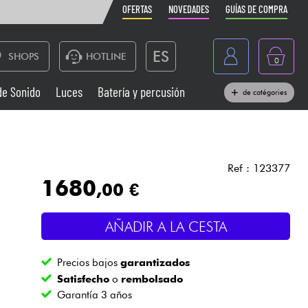
OFERTAS
NOVEDADES
GUÍAS DE COMPRA
ES
SHOPS
HOTLINE
0
France
de Sonido
Luces
Batería y percusión
de catégories
Belgique
Pianos
België
Auriculares
Deutschland
Ref : 123377
1680
,00 €
Nederland
Sistemas de Sonido
English
AÑADIR A LA CESTA
Vientos
Precios bajos
garantizados
Cables & Acces.
Satisfecho
o
rembolsado
Garantía 3 años