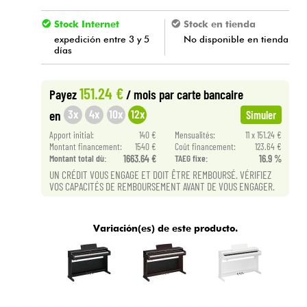
Stock Internet
Stock en tienda
expedición entre 3 y 5
No disponible en tienda
días
151.24 €
Payez
/ mois
par carte bancaire
3x
4x
10x
12x
en
Simuler
Apport initial:
140 €
Mensualités:
11 x 151.24 €
Montant financement:
1540 €
Coût financement:
123.64 €
Montant total dù:
1663.64 €
TAEG fixe:
16.9 %
UN CRÉDIT VOUS ENGAGE ET DOIT ÊTRE REMBOURSÉ. VÉRIFIEZ
VOS CAPACITÉS DE REMBOURSEMENT AVANT DE VOUS ENGAGER.
Variación(es) de este producto.