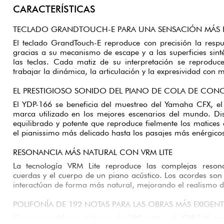
CARACTERÍSTICAS
TECLADO GRANDTOUCH-E PARA UNA SENSACIÓN MÁS R
El teclado GrandTouch-E reproduce con precisión la resp
gracias a su mecanismo de escape y a las superficies sint
las teclas. Cada matiz de su interpretación se reproduc
trabajar la dinámica, la articulación y la expresividad con 
EL PRESTIGIOSO SONIDO DEL PIANO DE COLA DE CON
El YDP-166 se beneficia del muestreo del Yamaha CFX, el 
marca utilizado en los mejores escenarios del mundo. Dis
equilibrado y potente que reproduce fielmente los matices 
el pianissimo más delicado hasta los pasajes más enérgico
RESONANCIA MÁS NATURAL CON VRM LITE
La tecnología VRM Lite reproduce las complejas reson
cuerdas y el cuerpo de un piano acústico. Los acordes son
interactúan de forma más natural, mejorando el realismo d
POLIFONÍA DE 192 NOTAS PARA LAS OBRAS MÁS EXIGENT
Con una polifonía máxima de 192 notas, el YDP-166 rep