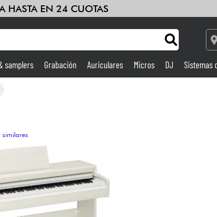
A HASTA EN 24 CUOTAS
 & samplers
Grabación
Auriculares
Micros
DJ
Sistemas 
Ampli & Efectos
Grabación
 similares
DJ
Batería y percusión
Niños