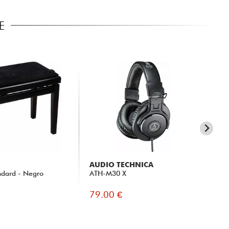
E
AUDIO TECHNICA
SE
ndard - Negro
ATH-M30 X
HD
79.00 €
73