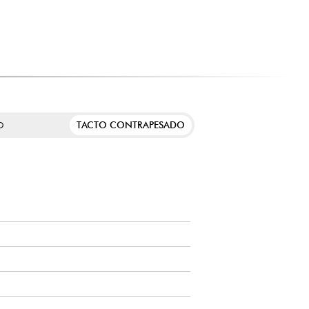
DO ESTE PRODUCTO
ntes exigentes que desean invertir directamente en un
le.
vatorio que buscan un teclado que se acerque a la sensación
medio que desean desarrollar su técnica y expresividad.
ue buscan un piano elegante y de alto rendimiento para el
TACTO CONTRAPESADO
O
dos que desean un piano digital completo para uso diario
asa.