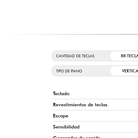
complejos utilizando el pedal de forte o numerosos acord
toda la riqueza armónica de su interpretación, incluso
avanzado.
UN SISTEMA DE SONIDO MÁS POTENTE Y ENVOLVENTE
Su amplificación de 20 W por canal, combinada con 
difusores, ofrece un sonido completo y equilibrado en tod
se hacen más presentes, mientras que los agudos siguen 
para una experiencia más cercana a la de un piano acústic
88 TECL
CANTIDAD DE TECLAS
AUDIO BLUETOOTH Y MIDI PARA UN USO MODERNO
VERTICA
TIPO DE PIANO
Transmite tus canciones favoritas directamente desde un s
Bluetooth Audio. La conexión Bluetooth MIDI facilita el uso 
de creación musical sin necesidad de un cable adiciona
sesiones de trabajo o simplemente tocar por diversión.
Teclado
Revestimientos de teclas
Escape
Sensibilidad
Generador de sonido