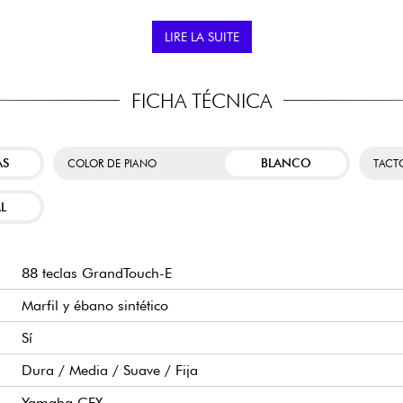
es simultáneos. Conservará
A QUIÉN VA DIRIGI
 en el repertorio clásico
LIRE LA SUITE
Pianistas principia
instrumento actualizab
Estudiantes de conser
FICHA TÉCNICA
altavoces equipados con
de un piano acústico.
a la habitación. Los graves
Músicos de nivel inter
siendo claros y precisos,
o.
Adultos apasionados q
AS
BLANCO
COLOR DE PIANO
TACT
hogar.
Pianistas experimenta
L
martphone o tablet mediante
con auriculares o en c
de aplicaciones educativas y
l. Así podrás mejorar tus
88 teclas GrandTouch-E
Marfil y ébano sintético
Sí
Dura / Media / Suave / Fija
Yamaha CFX