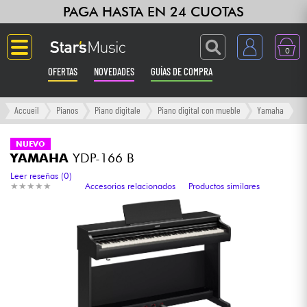
PAGA HASTA EN 24 CUOTAS
0
OFERTAS
NOVEDADES
GUÍAS DE COMPRA
Langue
Accueil
Pianos
Piano digitale
Piano digital con mueble
Yamaha
Guitarras & Bajos
NUEVO
YAMAHA
YDP-166 B
Ampli & Efectos
Leer reseñas (0)
★
★
★
★
★
★
★
★
★
★
Accesorios relacionados
Productos similares
Pianos
Sintetizadores & samplers
Grabación