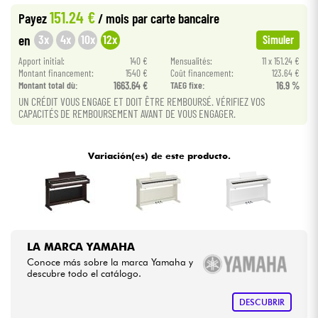
151.24 €
Payez
/ mois
par carte bancaire
Cables & Acces.
3x
4x
10x
12x
en
Simuler
Apport initial:
140 €
Mensualités:
11 x 151.24 €
HiFi
Montant financement:
1540 €
Coût financement:
123.64 €
Montant total dù:
1663.64 €
TAEG fixe:
16.9 %
UN CRÉDIT VOUS ENGAGE ET DOIT ÊTRE REMBOURSÉ. VÉRIFIEZ VOS
Bundle
CAPACITÉS DE REMBOURSEMENT AVANT DE VOUS ENGAGER.
Ver nuestras marcas
Variación(es) de este producto.
LA MARCA YAMAHA
Conoce más sobre la marca Yamaha y
descubre todo el catálogo.
DESCUBRIR