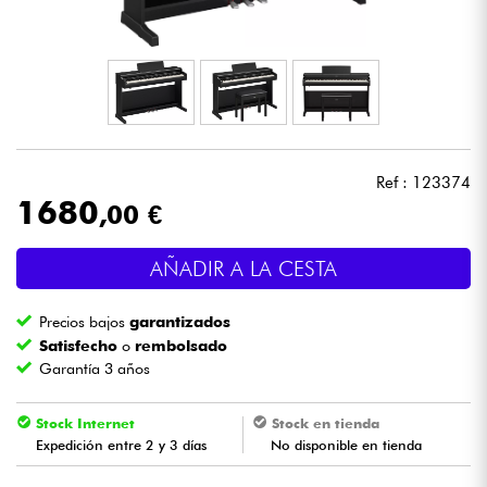
Auriculares
Micros
DJ
Ref : 123374
Sistemas de Sonido
1680
,00 €
Luces
AÑADIR A LA CESTA
Batería y percusión
Precios bajos
garantizados
Satisfecho
o
rembolsado
Vientos
Garantía 3 años
Stock Internet
Stock en tienda
Violines y cuarteto
Expedición entre 2 y 3 días
No disponible en tienda
Niños