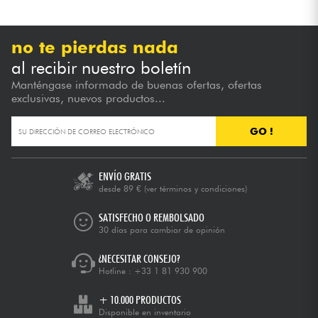
no te pierdas nada
al recibir nuestro boletín
Manténgase informado de buenas ofertas, ofertas
exclusivas, nuevos productos...
GO !
ENVÍO GRATIS
desde 89 €
(ver términos y condiciones)
SATISFECHO O REMBOLSADO
30 días para cambiar de opinión
¿NECESITAR CONSEJO?
Hotline :
+33 1 81 930 900
+ 10.000 PRODUCTOS
Disponible en inventario