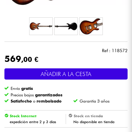
Auriculares
Micros
DJ
Ref : 118572
Sistemas de Sonido
569
,00 €
Luces
AÑADIR A LA CESTA
Batería y percusión
Envío
gratis
Precios bajos
garantizados
Vientos
Satisfecho
o
rembolsado
Garantía 3 años
Violines y cuarteto
Stock Internet
Stock en tienda
expedición entre 2 y 3 días
No disponible en tienda
Niños