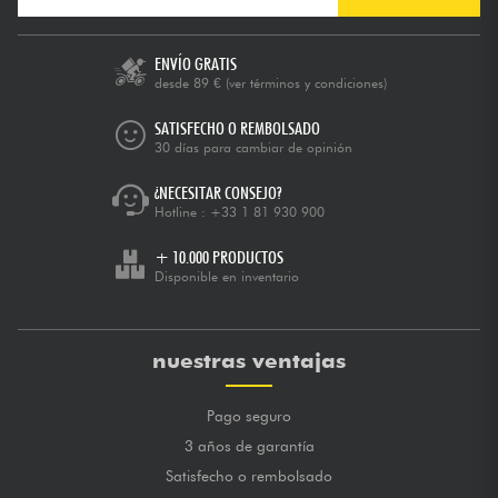
ENVÍO GRATIS
desde 89 €
(ver términos y condiciones)
SATISFECHO O REMBOLSADO
30 días para cambiar de opinión
¿NECESITAR CONSEJO?
Hotline :
+33 1 81 930 900
+ 10.000 PRODUCTOS
Disponible en inventario
nuestras ventajas
Pago seguro
3 años de garantía
Satisfecho o rembolsado