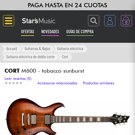
PAGA HASTA EN 24 CUOTAS
0
OFERTAS
NOVEDADES
GUÍAS DE COMPRA
Langue
Accueil
Guitarras & Bajos
Guitarra eléctrica
Guitarra eléctrica de doble corte
Cort
Guitarras & Bajos
CORT
M600 - tobacco sunburst
Ampli & Efectos
Leer reseñas (0)
★
★
★
★
★
★
★
★
★
★
Accesorios relacionados
Productos similares
Pianos
Sintetizadores & samplers
Grabación