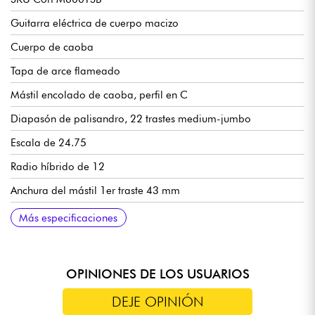
Guitarra eléctrica de cuerpo macizo
Cuerpo de caoba
Tapa de arce flameado
Mástil encolado de caoba, perfil en C
Diapasón de palisandro, 22 trastes medium-jumbo
Escala de 24.75
Radio híbrido de 12
Anchura del mástil 1er traste 43 mm
Espesor del mástil 1er traste 20 mm
Grosor del mástil 12º traste 22 mm
Pastillas de doble bobina Cort® Voiced Tone VTH59
Volumen, tono, selector de 3 vías
Tune-O-Matic / Stopbar puente/cordial
Cort® clavijas de afinación con bloqueo
Más especificaciones
OPINIONES DE LOS USUARIOS
DEJE OPINIÓN