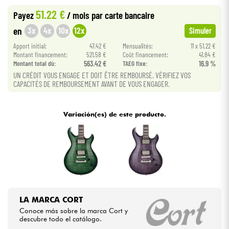
51.22 €
Payez
/ mois
par carte bancaire
Cables & Acces.
3x
4x
10x
12x
en
Simuler
Apport initial:
47.42 €
Mensualités:
11 x 51.22 €
HiFi
Montant financement:
521.58 €
Coût financement:
41.84 €
Montant total dù:
563.42 €
TAEG fixe:
16.9 %
UN CRÉDIT VOUS ENGAGE ET DOIT ÊTRE REMBOURSÉ. VÉRIFIEZ VOS
Bundle
CAPACITÉS DE REMBOURSEMENT AVANT DE VOUS ENGAGER.
Ver nuestras marcas
Variación(es) de este producto.
LA MARCA CORT
Conoce más sobre la marca Cort y
descubre todo el catálogo.