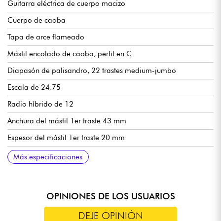
Guitarra eléctrica de cuerpo macizo
Cuerpo de caoba
Tapa de arce flameado
Mástil encolado de caoba, perfil en C
Diapasón de palisandro, 22 trastes medium-jumbo
Escala de 24.75
Radio híbrido de 12
Anchura del mástil 1er traste 43 mm
Espesor del mástil 1er traste 20 mm
Grosor del mástil 12º traste 22 mm
Pastillas de doble bobina Cort® Voiced Tone VTH59
Volumen, tono, selector de 3 vías
Tune-O-Matic / Stopbar puente/cordial
Cort® clavijas de afinación con bloqueo
Más especificaciones
OPINIONES DE LOS USUARIOS
DEJE OPINIÓN