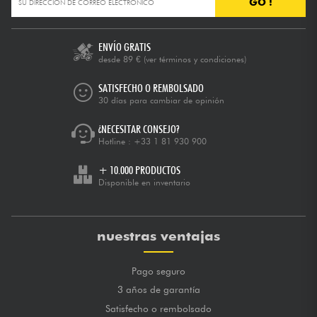
GO !
ENVÍO GRATIS
desde 89 €
(ver términos y condiciones)
SATISFECHO O REMBOLSADO
30 días para cambiar de opinión
¿NECESITAR CONSEJO?
Hotline :
+33 1 81 930 900
+ 10.000 PRODUCTOS
Disponible en inventario
nuestras ventajas
Pago seguro
3 años de garantía
Satisfecho o rembolsado