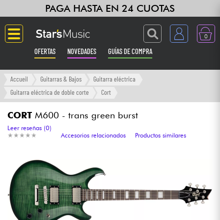
PAGA HASTA EN 24 CUOTAS
0
OFERTAS
NOVEDADES
GUÍAS DE COMPRA
Langue
Accueil
Guitarras & Bajos
Guitarra eléctrica
Guitarra eléctrica de doble corte
Cort
Guitarras & Bajos
CORT
M600 - trans green burst
Ampli & Efectos
Leer reseñas (0)
★
★
★
★
★
★
★
★
★
★
Accesorios relacionados
Productos similares
Pianos
Sintetizadores & samplers
Grabación