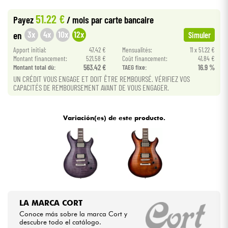
•
Star
'
S
Music
PARIS
51.22 €
Payez
/ mois
par carte bancaire
Cables & Acces.
3x
4x
10x
12x
en
Simuler
Apport initial:
47.42 €
Mensualités:
11 x 51.22 €
HiFi
Montant financement:
521.58 €
Coût financement:
41.84 €
Montant total dù:
563.42 €
TAEG fixe:
16.9 %
UN CRÉDIT VOUS ENGAGE ET DOIT ÊTRE REMBOURSÉ. VÉRIFIEZ VOS
Bundle
CAPACITÉS DE REMBOURSEMENT AVANT DE VOUS ENGAGER.
Ver nuestras marcas
Variación(es) de este producto.
LA MARCA CORT
Conoce más sobre la marca Cort y
descubre todo el catálogo.