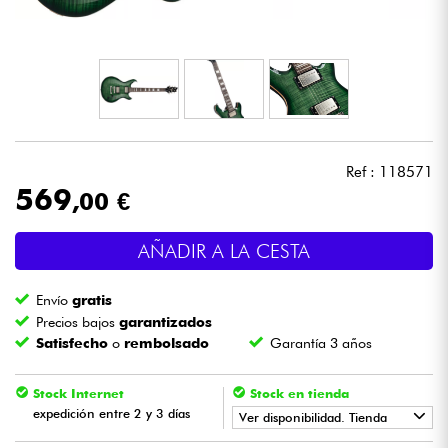
Auriculares
Micros
DJ
Ref : 118571
Sistemas de Sonido
569
,00 €
Luces
AÑADIR A LA CESTA
Batería y percusión
Envío
gratis
Precios bajos
garantizados
Vientos
Satisfecho
o
rembolsado
Garantía 3 años
Violines y cuarteto
Stock Internet
Stock en tienda
expedición entre 2 y 3 días
Ver disponibilidad. Tienda
Niños