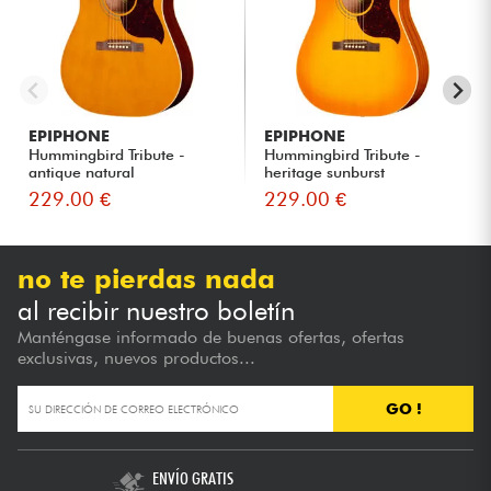
EPIPHONE
EPIPHONE
Hummingbird Tribute -
Hummingbird Tribute -
antique natural
heritage sunburst
229.00 €
229.00 €
no te pierdas nada
al recibir nuestro boletín
Manténgase informado de buenas ofertas, ofertas
exclusivas, nuevos productos...
GO !
ENVÍO GRATIS