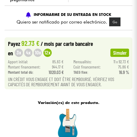
Cables & Acces.
INFORMARME DE SU ENTRADA EN STOCK
Quiero ser notificado por correo electrónico.
Go
HiFi
92.73 €
Payez
/ mois
par carte bancaire
Bundle
3x
4x
10x
12x
en
Simuler
Ver nuestras marcas
Apport initial:
85.83 €
Mensualités:
11 x 92.73 €
Montant financement:
944.17 €
Coût financement:
75.86 €
Montant total dù:
1020.03 €
TAEG fixe:
16.9 %
UN CRÉDIT VOUS ENGAGE ET DOIT ÊTRE REMBOURSÉ. VÉRIFIEZ VOS
CAPACITÉS DE REMBOURSEMENT AVANT DE VOUS ENGAGER.
Variación(es) de este producto.