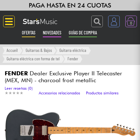
PAGA HASTA EN 24 CUOTAS
0
OFERTAS
NOVEDADES
GUÍAS DE COMPRA
Langue
Accueil
Guitarras & Bajos
Guitarra eléctrica
Guitarra eléctrica con forma de tel
Fender
Guitarras & Bajos
FENDER
Dealer Exclusive Player II Telecaster
(MEX, MN) - charcoal frost metallic
Ampli & Efectos
Leer reseñas (0)
★
★
★
★
★
★
★
★
★
★
Accesorios relacionados
Productos similares
Pianos
Sintetizadores & samplers
Grabación