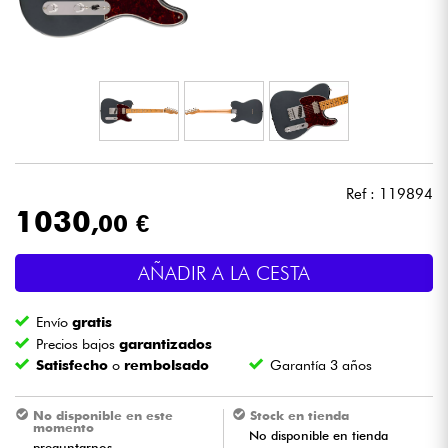
Auriculares
Micros
DJ
Sistemas de Sonido
Ref : 119894
1030
,00 €
Luces
AÑADIR A LA CESTA
Batería y percusión
Envío
gratis
Vientos
Precios bajos
garantizados
Satisfecho
o
rembolsado
Garantía 3 años
Violines y cuarteto
No disponible en este
Stock en tienda
momento
No disponible en tienda
Niños
preguntarnos