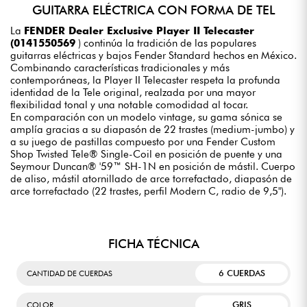
GUITARRA ELÉCTRICA CON FORMA DE TEL
La
FENDER Dealer Exclusive Player II Telecaster
(0141550569
) continúa la tradición de las populares
guitarras eléctricas y bajos Fender Standard hechos en México.
Combinando características tradicionales y más
contemporáneas, la Player II Telecaster respeta la profunda
identidad de la Tele original, realzada por una mayor
flexibilidad tonal y una notable comodidad al tocar.
En comparación con un modelo vintage, su gama sónica se
amplía gracias a su diapasón de 22 trastes (medium-jumbo) y
a su juego de pastillas compuesto por una Fender Custom
Shop Twisted Tele® Single-Coil en posición de puente y una
Seymour Duncan® '59™ SH-1N en posición de mástil. Cuerpo
de aliso, mástil atornillado de arce torrefactado, diapasón de
arce torrefactado (22 trastes, perfil Modern C, radio de 9,5").
FICHA TÉCNICA
6 CUERDAS
CANTIDAD DE CUERDAS
GRIS
COLOR