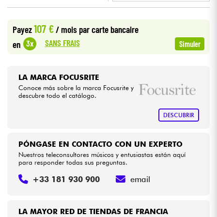
•
Star
'
S
Music
BORDEAUX
Cables & Acces.
107 €
Payez
/ mois
par carte bancaire
•
Star
'
S
Music
LILLE
SANS FRAIS
3x
en
Simuler
HiFi
•
Star
'
S
Music
LYON
Bundle
•
LA MARCA FOCUSRITE
Star
'
S
Music
TOULOUSE
Conoce más sobre la marca Focusrite y
descubre todo el catálogo.
Ver nuestras marcas
DESCUBRIR
PÓNGASE EN CONTACTO CON UN EXPERTO
Nuestros teleconsultores músicos y entusiastas están aquí
para responder todas sus preguntas.
+33 181 930 900
email
LA MAYOR RED DE TIENDAS DE FRANCIA