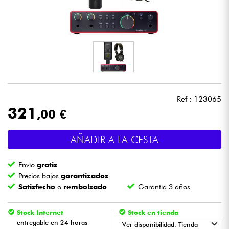
Auriculares
Micros
DJ
Sistemas de Sonido
Ref : 123065
321
,00 €
Luces
AÑADIR A LA CESTA
Batería y percusión
Envío
gratis
Vientos
Precios bajos
garantizados
Satisfecho
o
rembolsado
Garantía 3 años
Violines y cuarteto
Stock Internet
Stock en tienda
entregable en 24 horas
Ver disponibilidad. Tienda
Niños