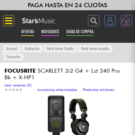
PAGA HASTA EN 24 CUOTAS
0
OFERTAS
NOVEDADES
GUÍAS DE COMPRA
Langue
Accueil
Grabación
Pack Home Studio
Pack home estudio
Focusrite
Guitarras & Bajos
FOCUSRITE
SCARLETT 2i2 G4 + Lct 240 Pro
Bk + X-HP1
Ampli & Efectos
Leer reseñas (0)
★
★
★
★
★
★
★
★
★
★
Accesorios relacionados
Productos similares
Pianos
Sintetizadores & samplers
Grabación