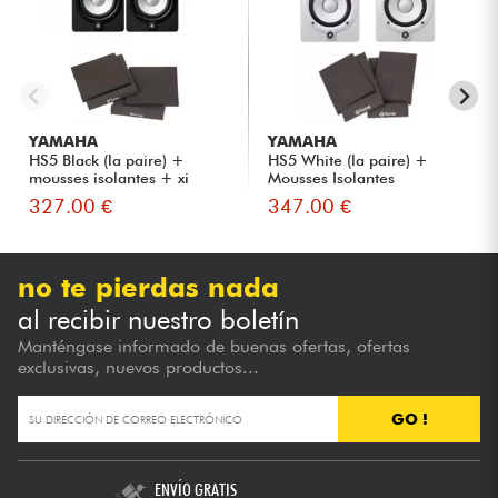
YAMAHA
YAMAHA
HS5 Black (la paire) +
HS5 White (la paire) +
mousses isolantes + xi
Mousses Isolantes
7000...
Moniteurs...
327.00 €
347.00 €
no te pierdas nada
al recibir nuestro boletín
Manténgase informado de buenas ofertas, ofertas
exclusivas, nuevos productos...
GO !
ENVÍO GRATIS