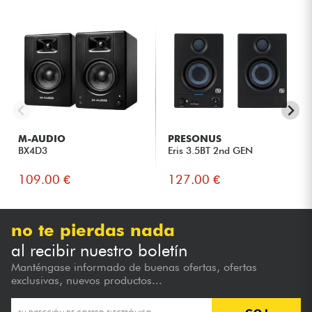
M-AUDIO
PRESONUS
BX4D3
Eris 3.5BT 2nd GEN
109.00 €
127.00 €
no te pierdas nada
al recibir nuestro boletín
Manténgase informado de buenas ofertas, ofertas
exclusivas, nuevos productos...