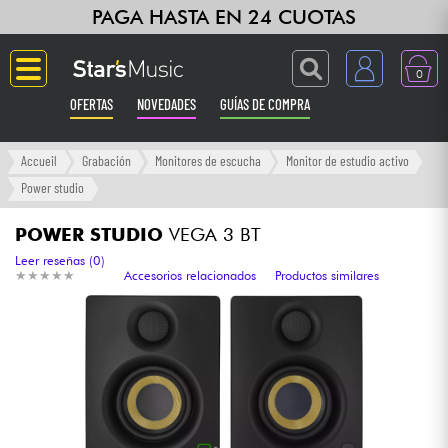
PAGA HASTA EN 24 CUOTAS
0
OFERTAS
NOVEDADES
GUÍAS DE COMPRA
Langue
Accueil
Grabación
Monitores de escucha
Monitor de estudio activo
Power studio
Guitarras & Bajos
POWER STUDIO
VEGA 3 BT
Ampli & Efectos
Leer reseñas (0)
★
★
★
★
★
★
★
★
★
★
Accesorios relacionados
Productos similares
Pianos
Sintetizadores & samplers
Grabación