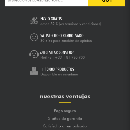
GO !
ENVÍO GRATIS
desde 89 €
(ver términos y condiciones)
SATISFECHO O REMBOLSADO
30 días para cambiar de opinión
¿NECESITAR CONSEJO?
Hotline :
+33 1 81 930 900
+ 10.000 PRODUCTOS
Disponible en inventario
nuestras ventajas
Pago seguro
3 años de garantía
Satisfecho o rembolsado