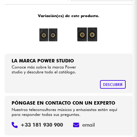
•
Star
'
S
Music
LYON
Cables & Acces.
Variación(es) de este producto.
HiFi
Bundle
LA MARCA POWER STUDIO
Ver nuestras marcas
Conoce más sobre la marca Power
studio y descubre todo el catálogo.
DESCUBRIR
PÓNGASE EN CONTACTO CON UN EXPERTO
Nuestros teleconsultores músicos y entusiastas están aquí
para responder todas sus preguntas.
+33 181 930 900
email