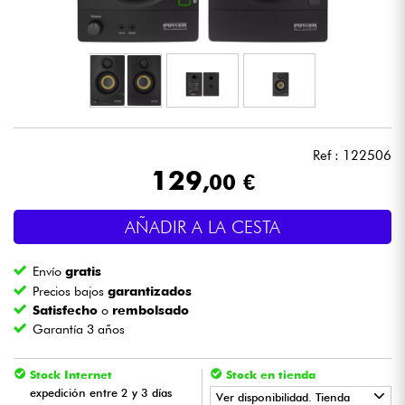
Auriculares
Micros
DJ
Ref : 122506
Sistemas de Sonido
129
,00 €
Luces
AÑADIR A LA CESTA
Batería y percusión
Envío
gratis
Precios bajos
garantizados
Vientos
Satisfecho
o
rembolsado
Garantía 3 años
Violines y cuarteto
Stock Internet
Stock en tienda
expedición entre 2 y 3 días
Ver disponibilidad. Tienda
Niños