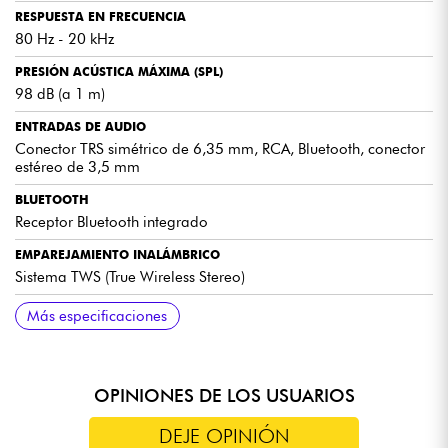
RESPUESTA EN FRECUENCIA
80 Hz - 20 kHz
PRESIÓN ACÚSTICA MÁXIMA (SPL)
98 dB (a 1 m)
ENTRADAS DE AUDIO
Conector TRS simétrico de 6,35 mm, RCA, Bluetooth, conector
estéreo de 3,5 mm
BLUETOOTH
Receptor Bluetooth integrado
EMPAREJAMIENTO INALÁMBRICO
Sistema TWS (True Wireless Stereo)
SALIDAS
AJUSTES
CONTROLES
ACCESORIOS INCLUIDOS
DIMENSIONES (POR ALTAVOZ)
PESO
Más especificaciones
Salida de altavoz (altavoz activo)
Corrección de graves y agudos ±6 dB
Botón de encendido/apagado y selector de entradas
2 cables de conexión y cable de alimentación
210 x 140,5 x 164 mm
3,1 kg (conjunto)
OPINIONES DE LOS USUARIOS
DEJE OPINIÓN