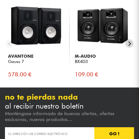
AVANTONE
M-AUDIO
Gauss 7
BX4D3
578.00 €
109.00 €
no te pierdas nada
al recibir nuestro boletín
Manténgase informado de buenas ofertas, ofertas
exclusivas, nuevos productos...
GO !