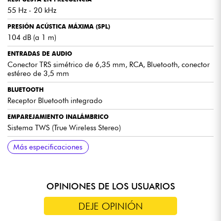
55 Hz - 20 kHz
PRESIÓN ACÚSTICA MÁXIMA (SPL)
104 dB (a 1 m)
ENTRADAS DE AUDIO
Conector TRS simétrico de 6,35 mm, RCA, Bluetooth, conector
estéreo de 3,5 mm
BLUETOOTH
Receptor Bluetooth integrado
EMPAREJAMIENTO INALÁMBRICO
Sistema TWS (True Wireless Stereo)
SALIDAS
AJUSTES
CONTROLES
ACCESORIOS INCLUIDOS
DIMENSIONES (POR ALTAVOZ)
PESO
Más especificaciones
Salida de altavoz (altavoz activo)
Corrección de graves y agudos ±6 dB
Botón de encendido/apagado y selector de entradas
2 cables de conexión y cable de alimentación
261 x 178 x 200 mm
13,9 kg (conjunto)
OPINIONES DE LOS USUARIOS
DEJE OPINIÓN