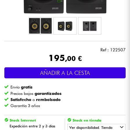
Auriculares
Micros
DJ
Ref : 122507
Sistemas de Sonido
195
,00 €
Luces
AÑADIR A LA CESTA
Batería y percusión
Envío
gratis
Precios bajos
garantizados
Vientos
Satisfecho
o
rembolsado
Garantía 3 años
Violines y cuarteto
Stock Internet
Stock en tienda
Expedición entre 2 y 3 días
Ver disponibilidad. Tienda
Niños