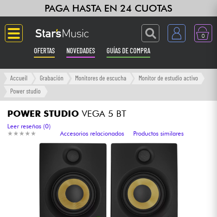
PAGA HASTA EN 24 CUOTAS
0
OFERTAS
NOVEDADES
GUÍAS DE COMPRA
Langue
Accueil
Grabación
Monitores de escucha
Monitor de estudio activo
Power studio
Guitarras & Bajos
POWER STUDIO
VEGA 5 BT
Ampli & Efectos
Leer reseñas (0)
★
★
★
★
★
★
★
★
★
★
Accesorios relacionados
Productos similares
Pianos
Sintetizadores & samplers
Grabación