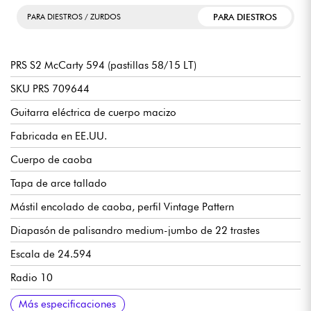
PARA DIESTROS
PARA DIESTROS / ZURDOS
PRS S2 McCarty 594 (pastillas 58/15 LT)
SKU PRS 709644
Guitarra eléctrica de cuerpo macizo
Fabricada en EE.UU.
Cuerpo de caoba
Tapa de arce tallado
Mástil encolado de caoba, perfil Vintage Pattern
Diapasón de palisandro medium-jumbo de 22 trastes
Escala de 24.594
Radio 10
Anchura mástil 1er traste 1.11/16
Anchura mástil último traste 2.1/4
Espesor del mástil 1er traste 7/8
Grosor del mástil 12º traste 63/64
Pastillas humbucker 58/15 LT USA
Volumen por pastilla
Tono por pastilla con Push/Pull (split coils)
Selector de pastillas de 3 posiciones
Puente y cordal PRS de dos piezas
Mecánica PRS Vintage-Style Non-Locking con botones "Wing
Se vende con funda PRS Deluxe
Más especificaciones