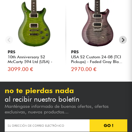
PRS
PRS
10th Anniversary S2
USA S2 Custom 24-08 (TCI
McCarty 594 Ltd (USA) -
Pickups) - Faded Gray Bla...
Eriza ...
3099.00 €
2970.00 €
no te pierdas nada
al recibir nuestro boletín
Manténgase informado de buenas ofertas, ofertas
exclusivas, nuevos productos...
GO !