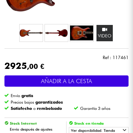
Auriculares
Micros
VIDEO
DJ
Sistemas de Sonido
Ref : 117461
2925
,00 €
Luces
AÑADIR A LA CESTA
Batería y percusión
Envío
gratis
Vientos
Precios bajos
garantizados
Satisfecho
o
rembolsado
Garantía 3 años
Violines y cuarteto
Stock Internet
Stock en tienda
Envío después de ajustes
Ver disponibilidad. Tienda
Niños