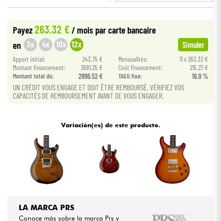
•
Star
'
S
Music
LYON
Cables & Acces.
263.32 €
Payez
/ mois
par carte bancaire
3x
4x
10x
12x
en
Simuler
HiFi
Apport initial:
243.75 €
Mensualités:
11 x 263.32 €
Montant financement:
2681.25 €
Coût financement:
215.27 €
Montant total dù:
2896.52 €
TAEG fixe:
16.9 %
Bundle
UN CRÉDIT VOUS ENGAGE ET DOIT ÊTRE REMBOURSÉ. VÉRIFIEZ VOS
CAPACITÉS DE REMBOURSEMENT AVANT DE VOUS ENGAGER.
Ver nuestras marcas
Variación(es) de este producto.
LA MARCA PRS
Conoce más sobre la marca Prs y