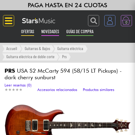
PAGA HASTA EN 24 CUOTAS
0
OFERTAS
NOVEDADES
GUÍAS DE COMPRA
Langue
Accueil
Guitarras & Bajos
Guitarra eléctrica
Guitarra eléctrica de doble corte
Prs
Guitarras & Bajos
PRS
USA S2 McCarty 594 (58/15 LT Pickups) -
dark cherry sunburst
Ampli & Efectos
Leer reseñas (0)
★
★
★
★
★
★
★
★
★
★
Accesorios relacionados
Productos similares
Pianos
Sintetizadores & samplers
Grabación