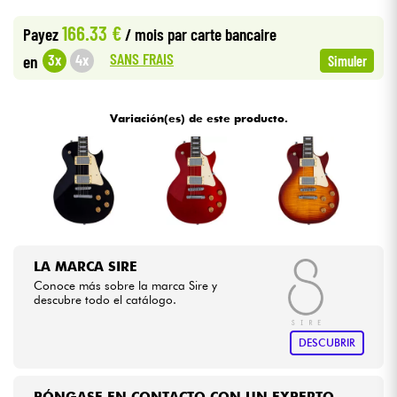
•
Star
'
S
Music
LILLE
166.33 €
Payez
/ mois
par carte bancaire
Cables & Acces.
SANS FRAIS
3x
4x
en
Simuler
HiFi
Variación(es) de este producto.
Bundle
Ver nuestras marcas
LA MARCA SIRE
Conoce más sobre la marca Sire y
descubre todo el catálogo.
DESCUBRIR
PÓNGASE EN CONTACTO CON UN EXPERTO