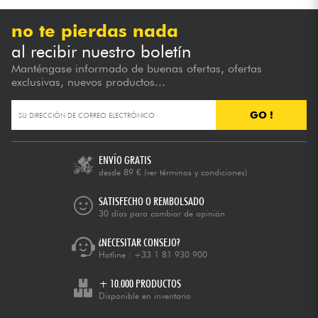
no te pierdas nada
al recibir nuestro boletín
Manténgase informado de buenas ofertas, ofertas
exclusivas, nuevos productos...
GO !
ENVÍO GRATIS
desde 89 €
(ver términos y condiciones)
SATISFECHO O REMBOLSADO
30 días para cambiar de opinión
¿NECESITAR CONSEJO?
Hotline :
+33 1 81 930 900
+ 10.000 PRODUCTOS
Disponible en inventario