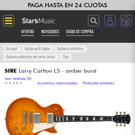
PAGA HASTA EN 24 CUOTAS
0
OFERTAS
NOVEDADES
GUÍAS DE COMPRA
Langue
Accueil
Guitarras & Bajos
Guitarra eléctrica
Guitarra eléctrica de corte único.
Sire
Guitarras & Bajos
SIRE
Larry Carlton L5 - amber burst
Ampli & Efectos
Leer reseñas (0)
★
★
★
★
★
★
★
★
★
★
Accesorios relacionados
Productos similares
Pianos
Sintetizadores & samplers
Grabación