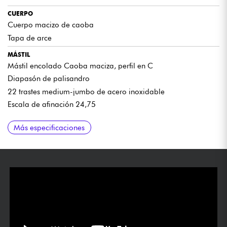
CUERPO
Cuerpo macizo de caoba
Tapa de arce
MÁSTIL
Mástil encolado Caoba maciza, perfil en C
Diapasón de palisandro
22 trastes medium-jumbo de acero inoxidable
Escala de afinación 24,75
ELECTRÓNICA
ACCESORIOS
ACABADO
Más especificaciones
Pastillas de doble bobina LC Standard-2 Humbucker
Puente Sire Modern Tune-O-Matic
Acabado brillante
Volumen por pastilla
Cordal Sire Stop Bar de aluminio
Tono por pastilla (push/pull para split de bobina)
Clavijas de afinación estándar Sire
Selector de pastillas de 3 posiciones