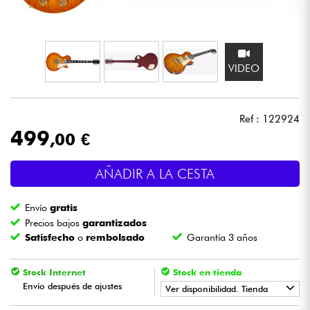
Auriculares
Micros
VIDEO
DJ
Ref : 122924
Sistemas de Sonido
499
,00 €
Luces
AÑADIR A LA CESTA
Batería y percusión
Envío
gratis
Precios bajos
garantizados
Vientos
Satisfecho
o
rembolsado
Garantía 3 años
Violines y cuarteto
Stock Internet
Stock en tienda
Envío después de ajustes
Ver disponibilidad. Tienda
Niños