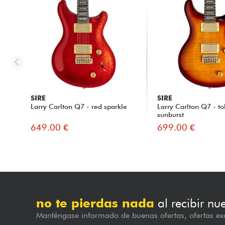
SIRE
SIRE
Larry Carlton Q7 - red sparkle
Larry Carlton Q7 - t
sunburst
649.00 €
699.00 €
no te pierdas nada
al recibir nu
Manténgase informado de buenas ofertas, ofertas exc