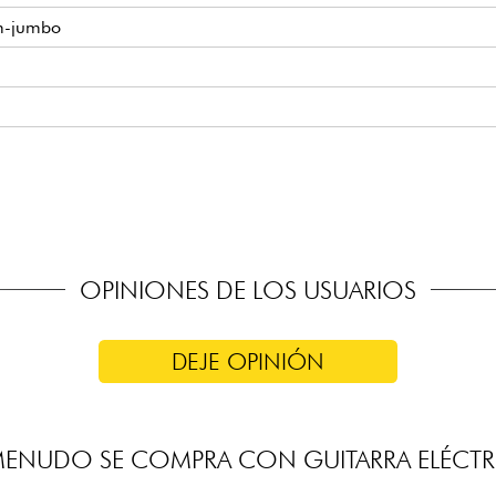
m-jumbo
binado
OPINIONES DE LOS USUARIOS
DEJE OPINIÓN
MENUDO SE COMPRA CON GUITARRA ELÉCTR