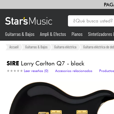
PAG
Guitarras & Bajos
Ampli & Efectos
Pianos
Sintetizadores
Guitarras & Bajos
Accueil
Guitarras & Bajos
Guitarra eléctrica
Guitarra eléctrica de do
Sintetizadores & samplers
SIRE
Larry Carlton Q7 - black
★
★
★
★
★
★
★
★
★
★
Leer reseñas (0)
Accesorios relacionados
Productos
Micros
Luces
Violines y cuarteto