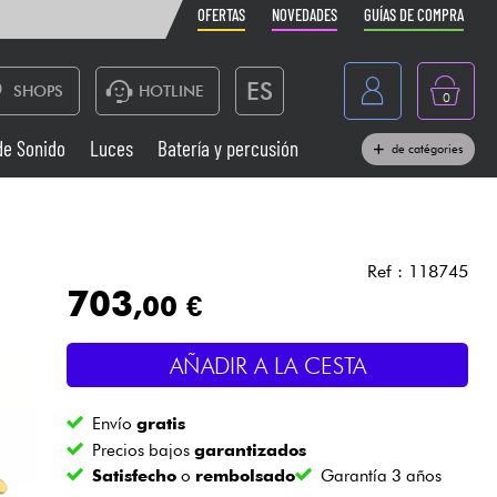
OFERTAS
NOVEDADES
GUÍAS DE COMPRA
ES
SHOPS
HOTLINE
0
France
de Sonido
Luces
Batería y percusión
de catégories
Belgique
Pianos
België
Auriculares
Deutschland
Ref : 118745
703
,00 €
Nederland
Sistemas de Sonido
English
AÑADIR A LA CESTA
Vientos
Envío
gratis
Cables & Acces.
Precios bajos
garantizados
Satisfecho
o
rembolsado
Garantía 3 años