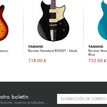
YAMAHA
YAMAHA
obacco
Revstar Standard RSS02T - black
Revstar Sta
Blue
718.00 €
752.00 €
estro boletín
lusivas, nuevos productos...