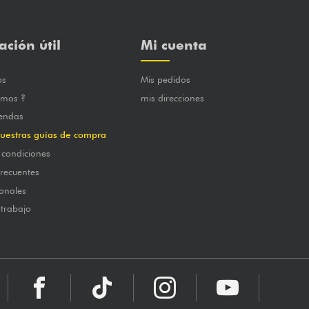
ación útil
Mi cuenta
os
Mis pedidos
omos ?
mis direcciones
iendas
uestras guías de compra
 condiciones
frecuentes
onales
 trabajo