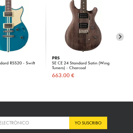
PRS
Y
ndard RSS20 - Swift
SE CE 24 Standard Satin (Wing
Rev
Tuners) - Charcoal
Su
663.00 €
74
YO SUSCRIBO