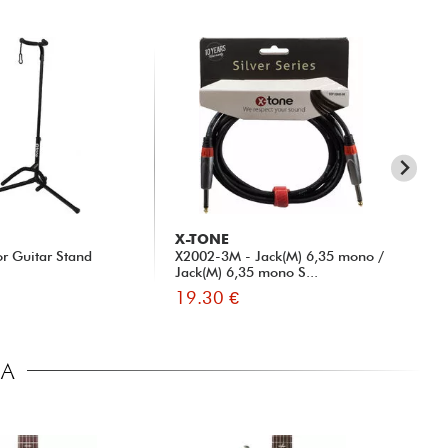
X-TONE
X-
or Guitar Stand
X2002-3M - Jack(M) 6,35 mono /
XG
Jack(M) 6,35 mono S...
19.30 €
9.
CA