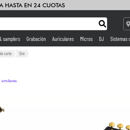
A HASTA EN 24 CUOTAS
 & samplers
Grabación
Auriculares
Micros
DJ
Sistemas 
Ampli & Efectos
ble corte
Sire
Grabación
 similares
DJ
Batería y percusión
Niños