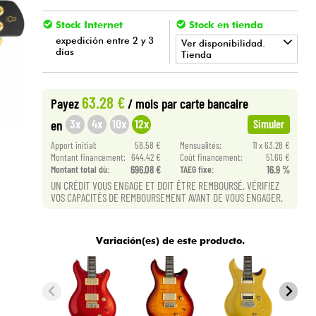
Stock Internet
Stock en tienda
expedición entre 2 y 3
Ver disponibilidad.
días
Tienda
•
Star
'
S
Music
LILLE
63.28 €
Payez
/ mois
par carte bancaire
3x
4x
10x
12x
en
Simuler
Apport initial:
58.58 €
Mensualités:
11 x 63.28 €
Montant financement:
644.42 €
Coût financement:
51.66 €
Montant total dù:
696.08 €
TAEG fixe:
16.9 %
UN CRÉDIT VOUS ENGAGE ET DOIT ÊTRE REMBOURSÉ. VÉRIFIEZ
VOS CAPACITÉS DE REMBOURSEMENT AVANT DE VOUS ENGAGER.
Variación(es) de este producto.