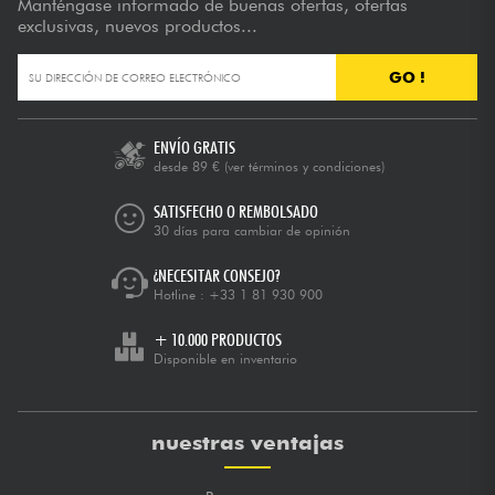
Manténgase informado de buenas ofertas, ofertas
exclusivas, nuevos productos...
GO !
ENVÍO GRATIS
desde 89 €
(ver términos y condiciones)
SATISFECHO O REMBOLSADO
30 días para cambiar de opinión
¿NECESITAR CONSEJO?
Hotline :
+33 1 81 930 900
+ 10.000 PRODUCTOS
Disponible en inventario
nuestras ventajas