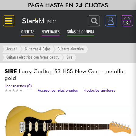
PAGA HASTA EN 24 CUOTAS
0
OFERTAS
NOVEDADES
GUÍAS DE COMPRA
Langue
Accueil
Guitarras & Bajos
Guitarra eléctrica
Guitarra eléctrica con forma de str.
Sire
Guitarras & Bajos
SIRE
Larry Carlton S3 HSS New Gen - metallic
gold
Ampli & Efectos
Leer reseñas (0)
★
★
★
★
★
★
★
★
★
★
Accesorios relacionados
Productos similares
Pianos
Sintetizadores & samplers
Grabación