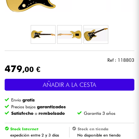
Auriculares
Micros
DJ
Sistemas de Sonido
Ref : 118803
479
,00 €
Luces
AÑADIR A LA CESTA
Batería y percusión
Envío
gratis
Vientos
Precios bajos
garantizados
Satisfecho
o
rembolsado
Garantía 3 años
Violines y cuarteto
Stock Internet
Stock en tienda
expedición entre 2 y 3 días
No disponible en tienda
Niños