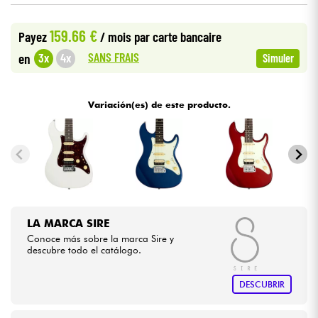
159.66 €
Cables & Acces.
Payez
/ mois
par carte bancaire
SANS FRAIS
3x
4x
en
Simuler
HiFi
Variación(es) de este producto.
Bundle
Ver nuestras marcas
LA MARCA SIRE
Conoce más sobre la marca Sire y
descubre todo el catálogo.
DESCUBRIR