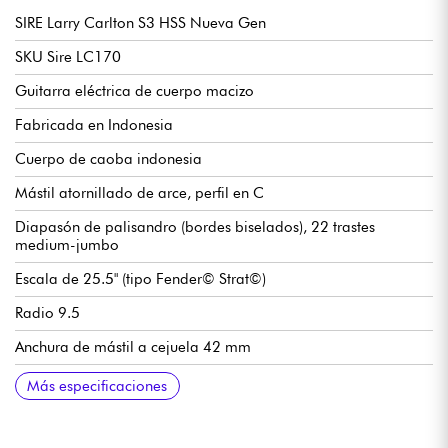
SIRE Larry Carlton S3 HSS Nueva Gen
SKU Sire LC170
Guitarra eléctrica de cuerpo macizo
Fabricada en Indonesia
Cuerpo de caoba indonesia
Mástil atornillado de arce, perfil en C
Diapasón de palisandro (bordes biselados), 22 trastes
medium-jumbo
Escala de 25.5" (tipo Fender© Strat©)
Radio 9.5
Anchura de mástil a cejuela 42 mm
Juego de pastillas HSS Sire Standard-ST de una/dos pastillas
Volumen
Tono
Selector de pastillas de 5 posiciones
Puente tradicional / vibrato Sire Modern Tremolo
Clavijas de afinación Sire Standard
Acabado brillante
Más especificaciones
humbucker