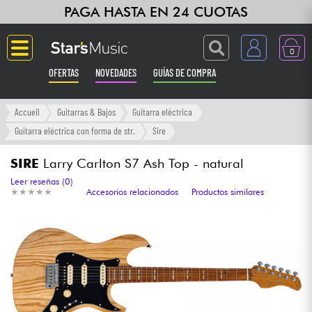
PAGA HASTA EN 24 CUOTAS
0
OFERTAS
NOVEDADES
GUÍAS DE COMPRA
Langue
Accueil
Guitarras & Bajos
Guitarra eléctrica
Guitarra eléctrica con forma de str.
Sire
Guitarras & Bajos
SIRE
Larry Carlton S7 Ash Top - natural
Ampli & Efectos
Leer reseñas (0)
★
★
★
★
★
★
★
★
★
★
Accesorios relacionados
Productos similares
Pianos
Sintetizadores & samplers
Grabación