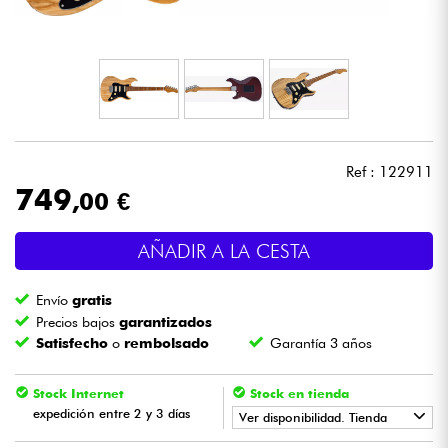
Auriculares
Micros
DJ
Ref : 122911
Sistemas de Sonido
749
,00 €
Luces
AÑADIR A LA CESTA
Batería y percusión
Envío
gratis
Precios bajos
garantizados
Vientos
Satisfecho
o
rembolsado
Garantía 3 años
Violines y cuarteto
Stock Internet
Stock en tienda
expedición entre 2 y 3 días
Ver disponibilidad. Tienda
Niños