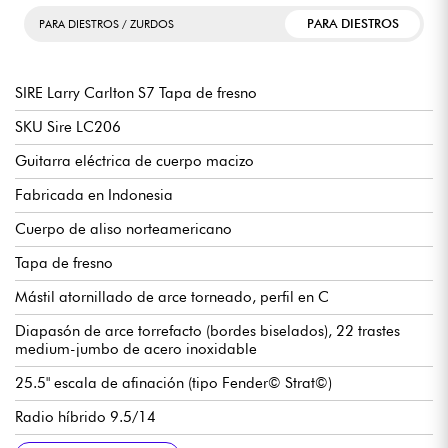
PARA DIESTROS
PARA DIESTROS / ZURDOS
SIRE Larry Carlton S7 Tapa de fresno
SKU Sire LC206
Guitarra eléctrica de cuerpo macizo
Fabricada en Indonesia
Cuerpo de aliso norteamericano
Tapa de fresno
Mástil atornillado de arce torneado, perfil en C
Diapasón de arce torrefacto (bordes biselados), 22 trastes
medium-jumbo de acero inoxidable
25.5" escala de afinación (tipo Fender© Strat©)
Radio híbrido 9.5/14
Anchura de mástil a cejuela 42 mm
Juego de pastillas HSS Sire Super
Volumen
Control de tono
Selector de pastillas de 5 posiciones
Puente tradicional / vibrato Sire Modern Tremolo
Clavijas de afinación con bloqueo Sire Premium
Tuerca Graphtech Tusq
Acabado brillante