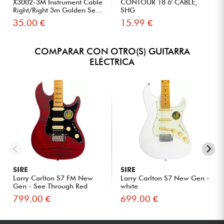
X3002-3M Instrument Cable
CONTOUR 18.6' CABLE,
Right/Right 3m Golden Se...
SHG
35.00 €
15.99 €
COMPARAR CON OTRO(S) GUITARRA
ELÉCTRICA
SIRE
SIRE
Larry Carlton S7 FM New
Larry Carlton S7 New Gen -
Gen - See Through Red
white
799.00 €
699.00 €