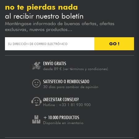
no te pierdas nada
al recibir nuestro boletín
Manténgase informado de buenas ofertas, ofertas
exclusivas, nuevos productos...
GO !
ENVÍO GRATIS
desde 89 €
(ver términos y condiciones)
SATISFECHO O REMBOLSADO
30 días para cambiar de opinión
¿NECESITAR CONSEJO?
Hotline :
+33 1 81 930 900
+ 10.000 PRODUCTOS
Disponible en inventario