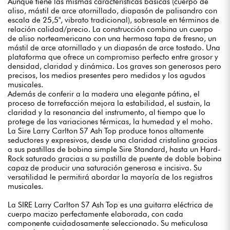
Aunque tiene las mismas características básicas (cuerpo de
aliso, mástil de arce atornillado, diapasón de palisandro con
escala de 25,5", vibrato tradicional), sobresale en términos de
relación calidad/precio. La construcción combina un cuerpo
de aliso norteamericano con una hermosa tapa de fresno, un
mástil de arce atornillado y un diapasón de arce tostado. Una
plataforma que ofrece un compromiso perfecto entre grosor y
densidad, claridad y dinámica. Los graves son generosos pero
precisos, los medios presentes pero medidos y los agudos
musicales.
Además de conferir a la madera una elegante pátina, el
proceso de torrefacción mejora la estabilidad, el sustain, la
claridad y la resonancia del instrumento, al tiempo que lo
protege de las variaciones térmicas, la humedad y el moho.
La Sire Larry Carlton S7 Ash Top produce tonos altamente
seductores y expresivos, desde una claridad cristalina gracias
a sus pastillas de bobina simple Sire Standard, hasta un Hard-
Rock saturado gracias a su pastilla de puente de doble bobina
capaz de producir una saturación generosa e incisiva. Su
versatilidad le permitirá abordar la mayoría de los registros
musicales.
La SIRE Larry Carlton S7 Ash Top es una guitarra eléctrica de
cuerpo macizo perfectamente elaborada, con cada
componente cuidadosamente seleccionado. Su meticulosa