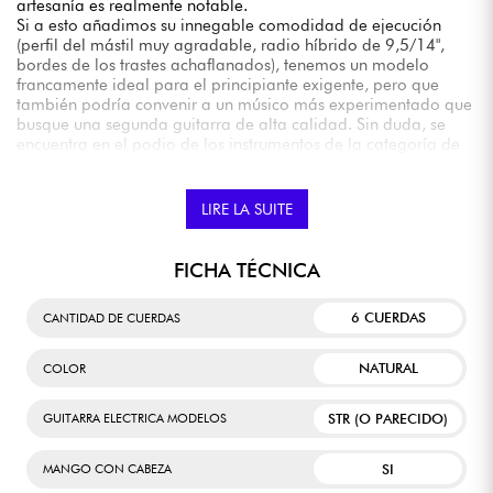
artesanía es realmente notable.
Si a esto añadimos su innegable comodidad de ejecución
(perfil del mástil muy agradable, radio híbrido de 9,5/14",
bordes de los trastes achaflanados), tenemos un modelo
francamente ideal para el principiante exigente, pero que
también podría convenir a un músico más experimentado que
busque una segunda guitarra de alta calidad. Sin duda, se
encuentra en el podio de los instrumentos de la categoría de
gama media.
LIRE LA SUITE
FICHA TÉCNICA
6 CUERDAS
CANTIDAD DE CUERDAS
NATURAL
COLOR
STR (O PARECIDO)
GUITARRA ELECTRICA MODELOS
SI
MANGO CON CABEZA