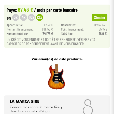
•
Star
'
S
Music
LYON
67.43 €
Payez
/ mois
par carte bancaire
•
Cables & Acces.
Star
'
S
Music
TOULOUSE
3x
4x
10x
12x
en
Simuler
Apport initial:
62.42 €
Mensualités:
11 x 67.43 €
HiFi
Montant financement:
686.58 €
Coût financement:
55.15 €
Montant total dù:
741.73 €
TAEG fixe:
16.9 %
UN CRÉDIT VOUS ENGAGE ET DOIT ÊTRE REMBOURSÉ. VÉRIFIEZ VOS
Bundle
CAPACITÉS DE REMBOURSEMENT AVANT DE VOUS ENGAGER.
Ver nuestras marcas
Variación(es) de este producto.
LA MARCA SIRE
Conoce más sobre la marca Sire y
descubre todo el catálogo.