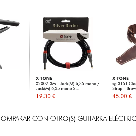
X-TONE
X-TONE
X2002-3M - Jack(M) 6,35 mono /
xg 3151 Cla
Jack(M) 6,35 mono S...
Strap - Bro
19.30 €
45.00 €
OMPARAR CON OTRO(S) GUITARRA ELÉCTRI