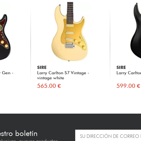
SIRE
SIRE
w Gen -
Larry Carlton S7 Vintage -
Larry Carlto
vintage white
565.00 €
599.00 €
estro boletín
lusivas, nuevos productos...