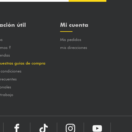
ación útil
Mi cuenta
os
Mis pedidos
omos ?
mis direcciones
iendas
uestras guías de compra
 condiciones
frecuentes
onales
 trabajo