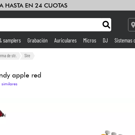
A HASTA EN 24 CUOTAS
 & samplers
Grabación
Auriculares
Micros
DJ
Sistemas 
Ampli & Efectos
orma de str.
Sire
Grabación
ndy apple red
 similares
DJ
Batería y percusión
Niños