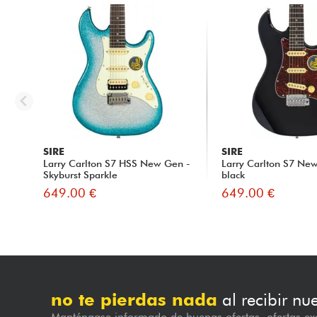
SIRE
SIRE
Larry Carlton S7 HSS New Gen -
Larry Carlton S7 Ne
Skyburst Sparkle
black
649.00 €
649.00 €
no te pierdas nada
al recibir nu
Manténgase informado de buenas ofertas, ofertas exc