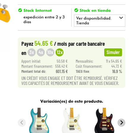
Stock Internet
Stock en tienda
expedición entre 2 y 3
Ver disponibilidad.
días
Tienda
•
Star
'
S
Music
LILLE
54.65 €
Payez
/ mois
par carte bancaire
3x
4x
10x
12x
en
Simuler
Apport initial:
50.58 €
Mensualités:
11 x 54.65 €
Montant financement:
556.42 €
Coût financement:
44.73 €
Montant total dù:
601.15 €
TAEG fixe:
16.9 %
UN CRÉDIT VOUS ENGAGE ET DOIT ÊTRE REMBOURSÉ. VÉRIFIEZ
VOS CAPACITÉS DE REMBOURSEMENT AVANT DE VOUS ENGAGER.
Variación(es) de este producto.