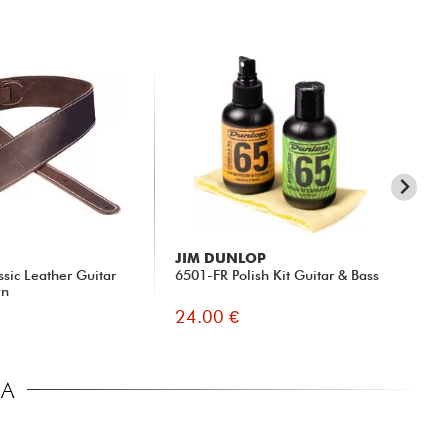
JIM DUNLOP
ER
ssic Leather Guitar
6501-FR Polish Kit Guitar & Bass
Ele
wn
42
24.00 €
5.
CA