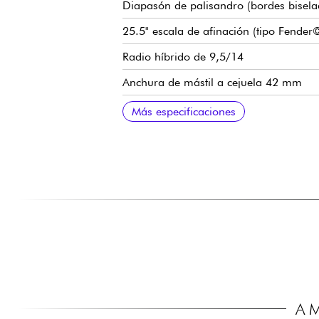
Diapasón de palisandro (bordes bisela
25.5" escala de afinación (tipo Fender
Radio híbrido de 9,5/14
Anchura de mástil a cejuela 42 mm
Sillín Graphtech
Juego de pastillas Sire LC H-S-S
Volumen
Tono
Selector de pastillas de 5 posiciones
Puente tradicional / vibrato Sire Mode
Sire Premium clavijas de afinación
Acabado brillante
Más especificaciones
A 