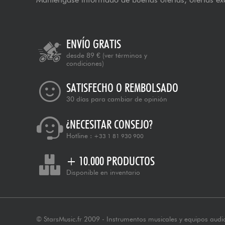
ENVÍO GRATIS
desde 89 €
(ver términos y
condiciones)
SATISFECHO O REMBOLSADO
30 días para cambiar de opinión
¿NECESITAR CONSEJO?
Hotline :
+33 1 81 930 900
+ 10.000 PRODUCTOS
Disponible en inventario
© StarsMusic.fr 2009 - Instrumentos musicales y equipos audi