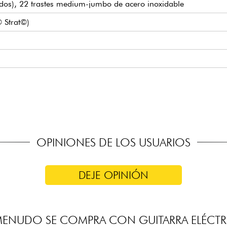
dos), 22 trastes medium-jumbo de acero inoxidable
© Strat©)
rn Tremolo
OPINIONES DE LOS USUARIOS
DEJE OPINIÓN
MENUDO SE COMPRA CON GUITARRA ELÉCTR