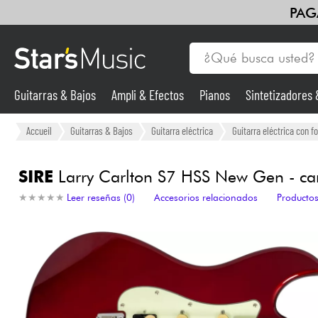
PAG
Guitarras & Bajos
Ampli & Efectos
Pianos
Sintetizadores
Guitarras & Bajos
Accueil
Guitarras & Bajos
Guitarra eléctrica
Guitarra eléctrica con f
Sintetizadores & samplers
SIRE
Larry Carlton S7 HSS New Gen - ca
★
★
★
★
★
★
★
★
★
★
Leer reseñas (0)
Accesorios relacionados
Productos
Micros
Luces
Violines y cuarteto