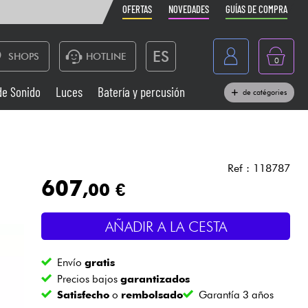
OFERTAS
NOVEDADES
GUÍAS DE COMPRA
ES
SHOPS
HOTLINE
0
France
de Sonido
Luces
Batería y percusión
de catégories
Belgique
Pianos
België
Auriculares
Deutschland
Ref : 118787
607
,00 €
Nederland
Sistemas de Sonido
English
AÑADIR A LA CESTA
Vientos
Envío
gratis
Cables & Acces.
Precios bajos
garantizados
Satisfecho
o
rembolsado
Garantía 3 años