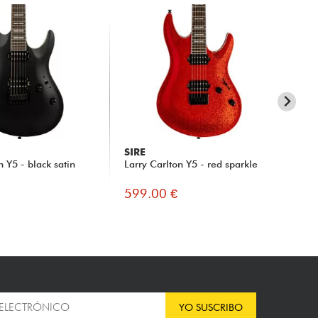
SIRE
SI
n Y5 - black satin
Larry Carlton Y5 - red sparkle
Lar
599.00 €
59
YO SUSCRIBO