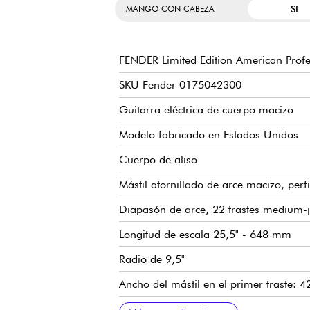
SI
MANGO CON CABEZA
FENDER Limited Edition American Profes
SKU Fender 0175042300
Guitarra eléctrica de cuerpo macizo
Modelo fabricado en Estados Unidos
Cuerpo de aliso
Mástil atornillado de arce macizo, per
Diapasón de arce, 22 trastes medium
Longitud de escala 25,5" - 648 mm
Radio de 9,5"
Ancho del mástil en el primer traste: 
Pastilla de bobina simple Fender Coastl
Circuito pasivo Fender Silent System
Volumen
Tono con circuito Greasebucket
Selector de pastillas de 3 posiciones
Puente tradicional Fender de 3 selletas
Clavijas de afinación Fender Deluxe 
Cejuela de hueso sintético
Acabado brillante del cuerpo
Acabado satinado del mástil
Se vende con funda Fender Deluxe
Tensores de cuerdas recomendados (afi