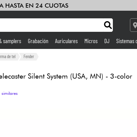
A HASTA EN 24 CUOTAS
 & samplers
Grabación
Auriculares
Micros
DJ
Sistemas 
Ampli & Efectos
orma de tel
Fender
Grabación
lecaster Silent System (USA, MN) - 3-color
DJ
 similares
Batería y percusión
Niños