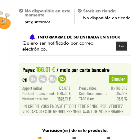
No disponible en este
Stock en tienda
momento
No disponible en tienda
preguntarnos
INFORMARME DE SU ENTRADA EN STOCK
Quiero ser notificado por correo
Go
electrónico.
166.01 €
Payez
/ mois
par carte bancaire
3x
4x
10x
12x
en
Simuler
Apport initial:
153.67 €
Mensualités:
11 x 166.01 €
Montant financement:
1690.33 €
Coût financement:
135.78 €
Montant total dù:
1826.11 €
TAEG fixe:
16.9 %
UN CRÉDIT VOUS ENGAGE ET DOIT ÊTRE REMBOURSÉ. VÉRIFIEZ
VOS CAPACITÉS DE REMBOURSEMENT AVANT DE VOUS ENGAGER.
Variación(es) de este producto.