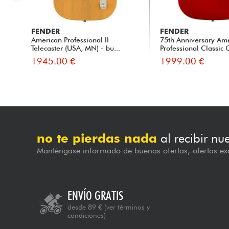
FENDER
FENDER
American Professional II
75th Anniversary Am
Telecaster (USA, MN) - bu...
Professional Classic 
1945.00 €
1999.00 €
no te pierdas nada
al recibir nu
Manténgase informado de buenas ofertas, ofertas exc
ENVÍO GRATIS
desde 89 €
(ver términos y
condiciones)