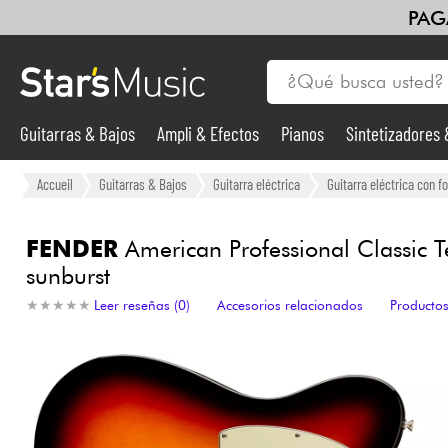
PAG
Guitarras & Bajos
Ampli & Efectos
Pianos
Sintetizadores
Guitarras & Bajos
Accueil
Guitarras & Bajos
Guitarra eléctrica
Guitarra eléctrica con f
Sintetizadores & samplers
FENDER
American Professional Classic Te
sunburst
Micros
★
★
★
★
★
★
★
★
★
★
Leer reseñas (0)
Accesorios relacionados
Productos
Luces
Violines y cuarteto