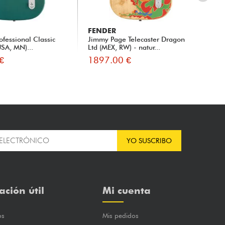
FENDER
FE
ofessional Classic
Jimmy Page Telecaster Dragon
Ame
USA, MN)...
Ltd (MEX, RW) - natur...
Tel
€
1897.00 €
17
YO SUSCRIBO
ación útil
Mi cuenta
os
Mis pedidos