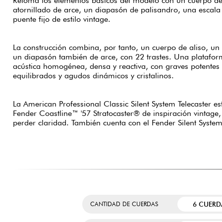
Retoma los elementos básicos del modelo con un cuerpo de aliso, un mástil
atornillado de arce, un diapasón de palisandro, una escal
puente fijo de estilo vintage.
La construcción combina, por tanto, un cuerpo de aliso, un 
un diapasón también de arce, con 22 trastes. Una platafo
acústica homogénea, densa y reactiva, con graves potentes
equilibrados y agudos dinámicos y cristalinos.
La American Professional Classic Silent System Telecaster es
Fender Coastline™ '57 Stratocaster® de inspiración vintage, 
perder claridad. También cuenta con el Fender Silent System
6 CUERD
CANTIDAD DE CUERDAS