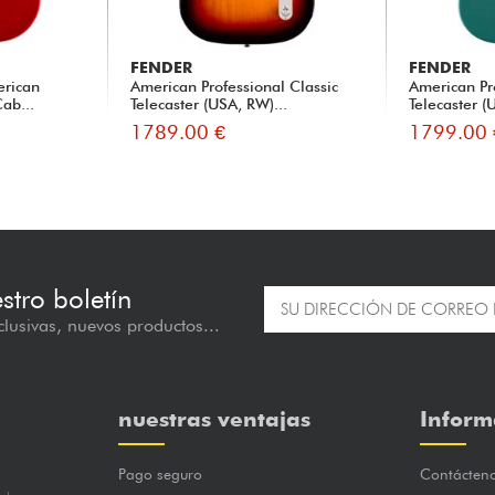
FENDER
FENDER
erican
American Professional Classic
American Pr
Cab...
Telecaster (USA, RW)...
Telecaster (
1789.00 €
1799.00 
estro boletín
lusivas, nuevos productos...
nuestras ventajas
Inform
Pago seguro
Contácten