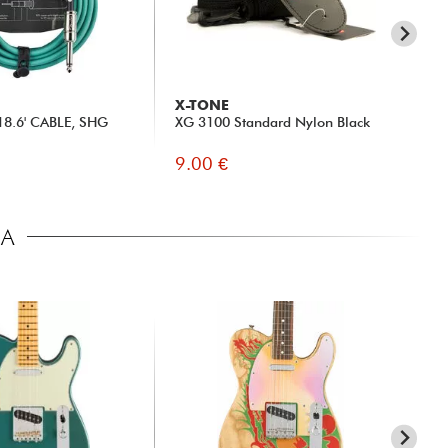
X-TONE
X-
.6' CABLE, SHG
XG 3100 Standard Nylon Black
X3
Rig
9.00 €
35
CA