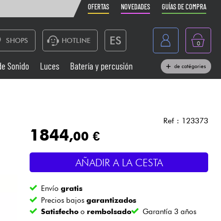
OFERTAS
NOVEDADES
GUÍAS DE COMPRA
ES
SHOPS
HOTLINE
0
France
de Sonido
Luces
Batería y percusión
de catégories
Belgique
Pianos
België
Auriculares
Deutschland
Ref : 123373
1844
,00 €
Nederland
Sistemas de Sonido
English
AÑADIR A LA CESTA
Vientos
Envío
gratis
Cables & Acces.
Precios bajos
garantizados
Satisfecho
o
rembolsado
Garantía 3 años