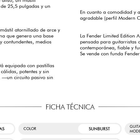
a de 25,5 pulgadas y un
En cuanto a comodidad y a
agradable (perfil Modern C
mástil atornillado de arce y
rma que genera una base
La Fender Limited Edition A
 y contundentes, medios
pensada para guitarristas 
contemporánea, fiable y f
Se vende con funda Fender
tá equipada con pastillas
cálidas, potentes y sin
 —un circuito pasivo sin
FICHA TÉCNICA
GUIT
AS
SUNBURST
COLOR
MODE