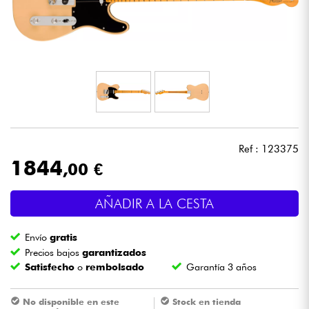
Auriculares
Micros
DJ
Sistemas de Sonido
Ref : 123375
Luces
1844
,00 €
Batería y percusión
AÑADIR A LA CESTA
Vientos
Envío
gratis
Precios bajos
garantizados
Satisfecho
o
rembolsado
Garantía 3 años
Violines y cuarteto
No disponible en este
Stock en tienda
Niños