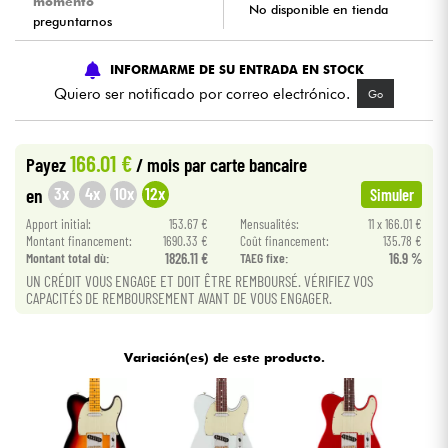
momento
No disponible en tienda
preguntarnos
Cables & Acces.
INFORMARME DE SU ENTRADA EN STOCK
Quiero ser notificado por correo electrónico.
Go
HiFi
Bundle
166.01 €
Payez
/ mois
par carte bancaire
3x
4x
10x
12x
en
Simuler
Ver nuestras marcas
Apport initial:
153.67 €
Mensualités:
11 x 166.01 €
Montant financement:
1690.33 €
Coût financement:
135.78 €
Montant total dù:
1826.11 €
TAEG fixe:
16.9 %
UN CRÉDIT VOUS ENGAGE ET DOIT ÊTRE REMBOURSÉ. VÉRIFIEZ VOS
CAPACITÉS DE REMBOURSEMENT AVANT DE VOUS ENGAGER.
Variación(es) de este producto.