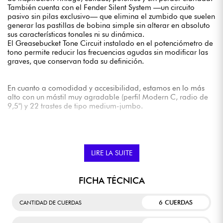
También cuenta con el Fender Silent System —un circuito
pasivo sin pilas exclusivo— que elimina el zumbido que suelen
generar las pastillas de bobina simple sin alterar en absoluto
sus características tonales ni su dinámica.
El Greasebucket Tone Circuit instalado en el potenciómetro de
tono permite reducir las frecuencias agudas sin modificar las
graves, que conservan toda su definición.
En cuanto a comodidad y accesibilidad, estamos en lo más
alto con un mástil muy agradable (perfil Modern C, radio de
9,5") y 22 trastes de tipo medium-jumbo.
La Fender Limited Edition American Professional Classic Silent
System Telecaster está pensada para guitarristas que buscan
una Tele que sea a la vez clásica y contemporánea, fiable y
LIRE LA SUITE
funcional.
Se vende con funda Fender
FICHA TÉCNICA
6 CUERDAS
CANTIDAD DE CUERDAS