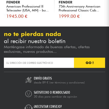
FENDER
FENDER
American Professional II
75th Anniversary American
Telecaster (USA, MN) - bu...
Professional Classic Cab...
1945.00 €
1999.00 €
no te pierdas nada
al recibir nuestro boletín
Manténgase informado de buenas ofertas, ofertas
exclusivas, nuevos productos...
GO !
ENVÍO GRATIS
desde 89 €
(ver términos y condiciones)
SATISFECHO O REMBOLSADO
30 días para cambiar de opinión
¿NECESITAR CONSEJO?