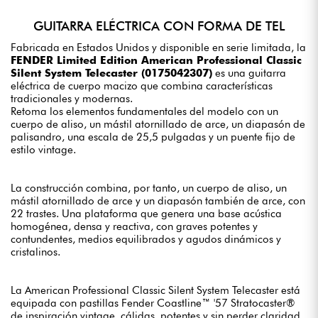
GUITARRA ELÉCTRICA CON FORMA DE TEL
Fabricada en Estados Unidos y disponible en serie limitada, la
FENDER Limited Edition American Professional Classic
Silent System Telecaster (0175042307)
es una guitarra
eléctrica de cuerpo macizo que combina características
tradicionales y modernas.
Retoma los elementos fundamentales del modelo con un
cuerpo de aliso, un mástil atornillado de arce, un diapasón de
palisandro, una escala de 25,5 pulgadas y un puente fijo de
estilo vintage.
La construcción combina, por tanto, un cuerpo de aliso, un
mástil atornillado de arce y un diapasón también de arce, con
22 trastes. Una plataforma que genera una base acústica
homogénea, densa y reactiva, con graves potentes y
contundentes, medios equilibrados y agudos dinámicos y
cristalinos.
La American Professional Classic Silent System Telecaster está
equipada con pastillas Fender Coastline™ '57 Stratocaster®
de inspiración vintage, cálidas, potentes y sin perder claridad.