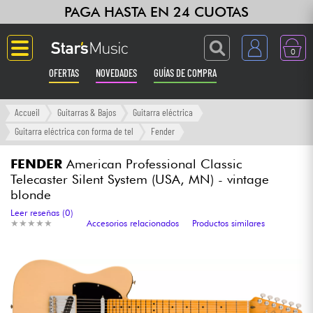
PAGA HASTA EN 24 CUOTAS
0
OFERTAS
NOVEDADES
GUÍAS DE COMPRA
Langue
Accueil
Guitarras & Bajos
Guitarra eléctrica
Guitarra eléctrica con forma de tel
Fender
Guitarras & Bajos
FENDER
American Professional Classic
Telecaster Silent System (USA, MN) - vintage
Ampli & Efectos
blonde
Leer reseñas (0)
Pianos
★
★
★
★
★
★
★
★
★
★
Accesorios relacionados
Productos similares
Sintetizadores & samplers
Grabación