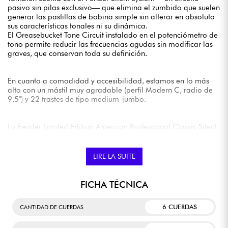
pasivo sin pilas exclusivo— que elimina el zumbido que suelen
generar las pastillas de bobina simple sin alterar en absoluto
sus características tonales ni su dinámica.
El Greasebucket Tone Circuit instalado en el potenciómetro de
tono permite reducir las frecuencias agudas sin modificar las
graves, que conservan toda su definición.
En cuanto a comodidad y accesibilidad, estamos en lo más
alto con un mástil muy agradable (perfil Modern C, radio de
9,5") y 22 trastes de tipo medium-jumbo.
La Fender Limited Edition American Professional Classic Silent
System Telecaster está pensada para guitarristas que buscan
una Tele a la vez clásica y contemporánea, fiable y funcional.
Se vende con funda Fender
LIRE LA SUITE
FICHA TÉCNICA
6 CUERDAS
CANTIDAD DE CUERDAS