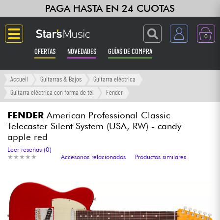
PAGA HASTA EN 24 CUOTAS
0
OFERTAS
NOVEDADES
GUÍAS DE COMPRA
Langue
Accueil
Guitarras & Bajos
Guitarra eléctrica
Guitarra eléctrica con forma de tel
Fender
Guitarras & Bajos
FENDER
American Professional Classic
Telecaster Silent System (USA, RW) - candy
Ampli & Efectos
apple red
Leer reseñas (0)
Pianos
★
★
★
★
★
★
★
★
★
★
Accesorios relacionados
Productos similares
Sintetizadores & samplers
Grabación