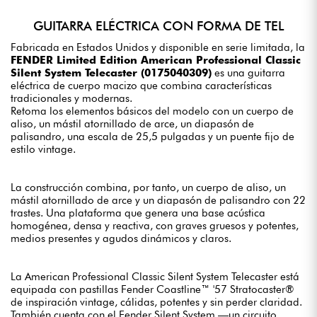
GUITARRA ELÉCTRICA CON FORMA DE TEL
Fabricada en Estados Unidos y disponible en serie limitada, la
FENDER Limited Edition American Professional Classic
Silent System Telecaster (0175040309)
es una guitarra
eléctrica de cuerpo macizo que combina características
tradicionales y modernas.
Retoma los elementos básicos del modelo con un cuerpo de
aliso, un mástil atornillado de arce, un diapasón de
palisandro, una escala de 25,5 pulgadas y un puente fijo de
estilo vintage.
La construcción combina, por tanto, un cuerpo de aliso, un
mástil atornillado de arce y un diapasón de palisandro con 22
trastes. Una plataforma que genera una base acústica
homogénea, densa y reactiva, con graves gruesos y potentes,
medios presentes y agudos dinámicos y claros.
La American Professional Classic Silent System Telecaster está
equipada con pastillas Fender Coastline™ '57 Stratocaster®
de inspiración vintage, cálidas, potentes y sin perder claridad.
También cuenta con el Fender Silent System —un circuito