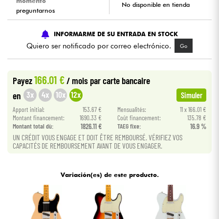
momento
No disponible en tienda
preguntarnos
Cables & Acces.
INFORMARME DE SU ENTRADA EN STOCK
Quiero ser notificado por correo electrónico.
Go
HiFi
Bundle
166.01 €
Payez
/ mois
par carte bancaire
3x
4x
10x
12x
en
Simuler
Ver nuestras marcas
Apport initial:
153.67 €
Mensualités:
11 x 166.01 €
Montant financement:
1690.33 €
Coût financement:
135.78 €
Montant total dù:
1826.11 €
TAEG fixe:
16.9 %
UN CRÉDIT VOUS ENGAGE ET DOIT ÊTRE REMBOURSÉ. VÉRIFIEZ VOS
CAPACITÉS DE REMBOURSEMENT AVANT DE VOUS ENGAGER.
Variación(es) de este producto.