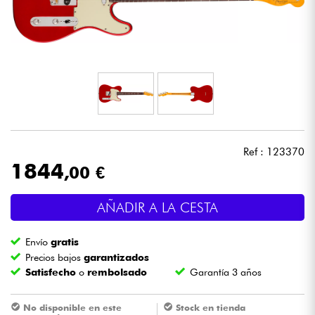
Auriculares
Micros
DJ
Sistemas de Sonido
Ref : 123370
Luces
1844
,00 €
Batería y percusión
AÑADIR A LA CESTA
Vientos
Envío
gratis
Precios bajos
garantizados
Satisfecho
o
rembolsado
Garantía 3 años
Violines y cuarteto
No disponible en este
Stock en tienda
Niños