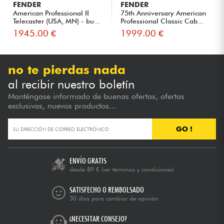
FENDER
FENDER
American Professional II
75th Anniversary American
Telecaster (USA, MN) - bu...
Professional Classic Cab...
1945.00 €
1999.00 €
no te pierdas nada
al recibir nuestro boletín
Manténgase informado de buenas ofertas, ofertas
exclusivas, nuevos productos...
GO !
ENVÍO GRATIS
desde 89 €
(ver términos y condiciones)
SATISFECHO O REMBOLSADO
30 días para cambiar de opinión
¿NECESITAR CONSEJO?