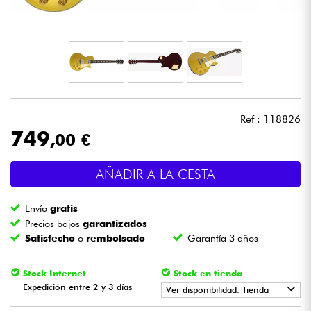
Auriculares
Micros
DJ
Ref : 118826
Sistemas de Sonido
749
,00 €
Luces
AÑADIR A LA CESTA
Batería y percusión
Envío
gratis
Precios bajos
garantizados
Vientos
Satisfecho
o
rembolsado
Garantía 3 años
Violines y cuarteto
Stock Internet
Stock en tienda
Expedición entre 2 y 3 días
Ver disponibilidad. Tienda
Niños