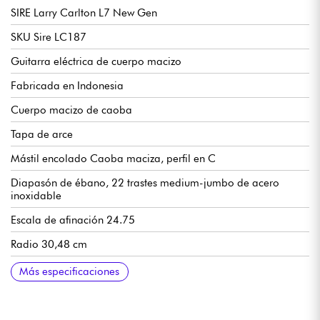
SIRE Larry Carlton L7 New Gen
SKU Sire LC187
Guitarra eléctrica de cuerpo macizo
Fabricada en Indonesia
Cuerpo macizo de caoba
Tapa de arce
Mástil encolado Caoba maciza, perfil en C
Diapasón de ébano, 22 trastes medium-jumbo de acero
inoxidable
Escala de afinación 24.75
Radio 30,48 cm
Anchura de mástil a cejuela 43 mm
Pastillas de doble bobina LC Vintage-2 Humbucker
1 volumen por pastilla, 1 tono por pastilla (push/pull para
Puente Sire Modern Tune-O-Matic
Cordal Sire Stop Bar de aluminio
Clavijas de afinación Sire Premium
Acabado brillante
Más especificaciones
coil-split), selector de pastillas de 3x posiciones