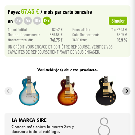
•
Star
'
S
Music
LILLE
67.43 €
Payez
/ mois
par carte bancaire
•
Cables & Acces.
Star
'
S
Music
TOULOUSE
3x
4x
10x
12x
en
Simuler
Apport initial:
62.42 €
Mensualités:
11 x 67.43 €
HiFi
Montant financement:
686.58 €
Coût financement:
55.15 €
Montant total dù:
741.73 €
TAEG fixe:
16.9 %
UN CRÉDIT VOUS ENGAGE ET DOIT ÊTRE REMBOURSÉ. VÉRIFIEZ VOS
Bundle
CAPACITÉS DE REMBOURSEMENT AVANT DE VOUS ENGAGER.
Ver nuestras marcas
Variación(es) de este producto.
LA MARCA SIRE
Conoce más sobre la marca Sire y
descubre todo el catálogo.