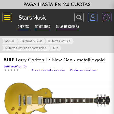
PAGA HASTA EN 24 CUOTAS
0
OFERTAS
NOVEDADES
GUÍAS DE COMPRA
Langue
Accueil
Guitarras & Bajos
Guitarra eléctrica
Guitarra eléctrica de corte único.
Sire
Guitarras & Bajos
SIRE
Larry Carlton L7 New Gen - metallic gold
Ampli & Efectos
Leer reseñas (0)
★
★
★
★
★
★
★
★
★
★
Accesorios relacionados
Productos similares
Pianos
Sintetizadores & samplers
Grabación