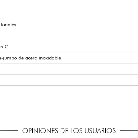
tonales
en C
-jumbo de acero inoxidable
-2 Humbucker
OPINIONES DE LOS USUARIOS