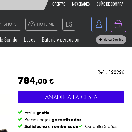
OFERTAS
NOVEDADES
GUÍAS DE COMPRA
ES
SHOPS
HOTLINE
0
France
de Sonido
Luces
Batería y percusión
de catégories
Belgique
Pianos
België
Auriculares
Deutschland
Ref : 122926
784
,00 €
Nederland
Sistemas de Sonido
English
AÑADIR A LA CESTA
Vientos
Envío
gratis
Cables & Acces.
Precios bajos
garantizados
Satisfecho
o
rembolsado
Garantía 3 años