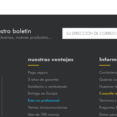
estro boletín
lusivas, nuevos productos...
nuestras ventajas
Inform
Pago seguro
Contácten
3 años de garantía
Quiénes s
Satisfecho o rembolsado
Nuestras t
Entrega en Europa
Consulta n
Eres un profesional
Términos y
Ventas intracomunitarias
Preguntas 
Más de 700 marcas
Datos pers