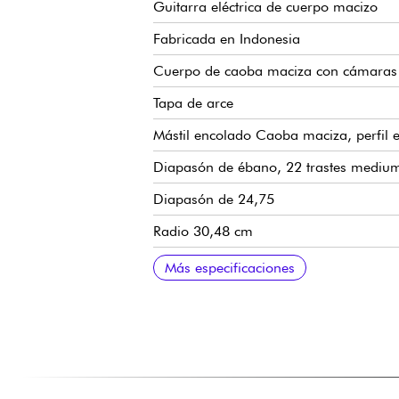
Guitarra eléctrica de cuerpo macizo
Fabricada en Indonesia
Cuerpo de caoba maciza con cámaras 
Tapa de arce
Mástil encolado Caoba maciza, perfil 
Diapasón de ébano, 22 trastes medium
Diapasón de 24,75
Radio 30,48 cm
Anchura de mástil a cejuela 43 mm
Pastillas de doble bobina LC Custom
Volumen por pastilla
Tono por pastilla
Selector de pastillas de 3 posiciones
Puente Sire Modern Tune-O-Matic
Cordal Sire Aluminum Stop Bar
Sire Premium Clavijas de afinación
Acabado brillante
Más especificaciones