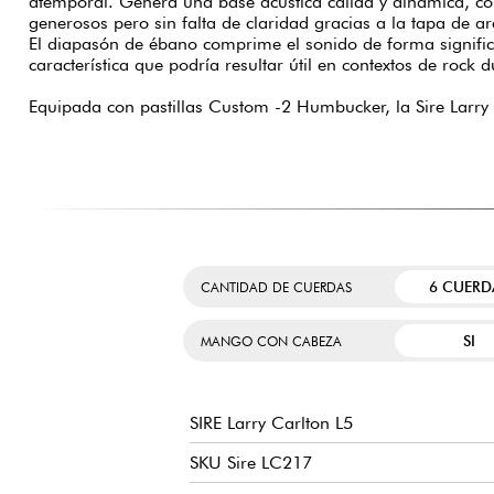
atemporal. Genera una base acústica cálida y dinámica, c
generosos pero sin falta de claridad gracias a la tapa de a
El diapasón de ébano comprime el sonido de forma signific
característica que podría resultar útil en contextos de rock 
Equipada con pastillas Custom -2 Humbucker, la Sire Larry
6 CUERD
CANTIDAD DE CUERDAS
SI
MANGO CON CABEZA
SIRE Larry Carlton L5
SKU Sire LC217