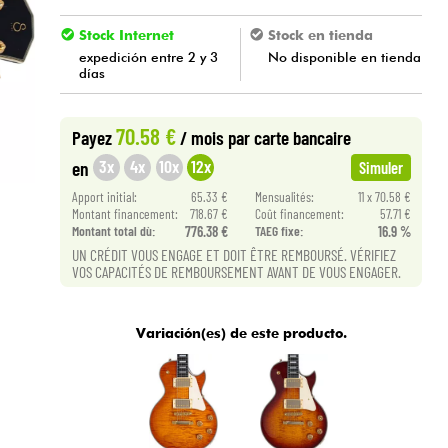
Stock Internet
Stock en tienda
expedición entre 2 y 3
No disponible en tienda
días
70.58 €
Payez
/ mois
par carte bancaire
3x
4x
10x
12x
en
Simuler
Apport initial:
65.33 €
Mensualités:
11 x 70.58 €
Montant financement:
718.67 €
Coût financement:
57.71 €
Montant total dù:
776.38 €
TAEG fixe:
16.9 %
UN CRÉDIT VOUS ENGAGE ET DOIT ÊTRE REMBOURSÉ. VÉRIFIEZ
VOS CAPACITÉS DE REMBOURSEMENT AVANT DE VOUS ENGAGER.
Variación(es) de este producto.