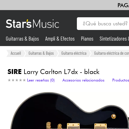
PAG
Guitarras & Bajos
Ampli & Efectos
Pianos
Sintetizadores
Guitarras & Bajos
Accueil
Guitarras & Bajos
Guitarra eléctrica
Guitarra eléctrica de cor
Sintetizadores & samplers
SIRE
Larry Carlton L7dx - black
★
★
★
★
★
★
★
★
★
★
Leer reseñas (0)
Accesorios relacionados
Productos
Micros
Luces
Violines y cuarteto