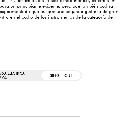
de 12", bordes de los trastes achaflanados), tenemos un
ara un principiante exigente, pero que también podría
 experimentado que busque una segunda guitarra de gran
ntra en el podio de los instrumentos de la categoría de
ARRA ELECTRICA
SINGLE CUT
LOS