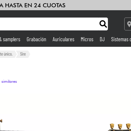
A HASTA EN 24 CUOTAS
 & samplers
Grabación
Auriculares
Micros
DJ
Sistemas 
Ampli & Efectos
te único.
Sire
Grabación
 similares
DJ
Batería y percusión
Niños