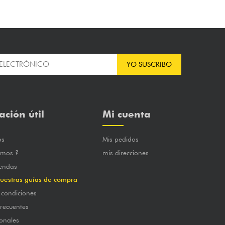
YO SUSCRIBO
ación útil
Mi cuenta
os
Mis pedidos
omos ?
mis direcciones
iendas
uestras guías de compra
 condiciones
frecuentes
onales