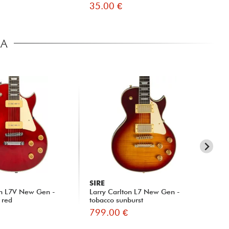
35.00 €
45
CA
SIRE
SI
on L7V New Gen -
Larry Carlton L7 New Gen -
La
 red
tobacco sunburst
tob
799.00 €
78