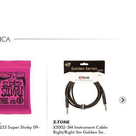
ICA
L
X-TONE
X-
 2223 Super Slinky 09-
X3002-3M Instrument Cable
xg 
Right/Right 3m Golden Se...
Str