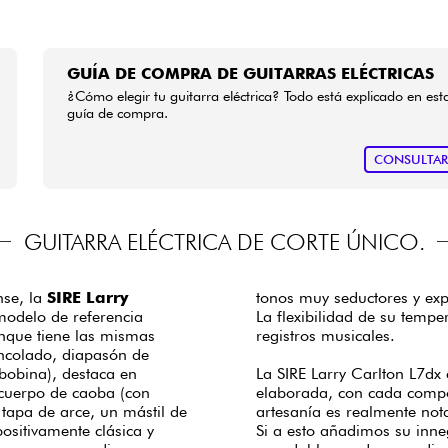
GUÍA DE COMPRA DE GUITARRAS ELÉCTRICAS
¿Cómo elegir tu guitarra eléctrica? Todo está explicado en est
guía de compra.
CONSULTA
GUITARRA ELÉCTRICA DE CORTE ÚNICO.
nse, la
SIRE Larry
tonos muy seductores y exp
odelo de referencia
La flexibilidad de su temp
registros musicales.
encolado, diapasón de
bobina), destaca en
La SIRE Larry Carlton L7dx
 cuerpo de caoba (con
elaborada, con cada compo
 tapa de arce, un mástil de
artesanía es realmente not
sitivamente clásica y
Si a esto añadimos su inne