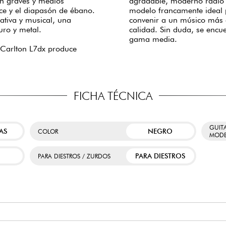
on graves y medios
agradable, moderno radio 
rce y el diapasón de ébano.
modelo francamente ideal p
ativa y musical, una
convenir a un músico más
duro y metal.
calidad. Sin duda, se encue
gama media.
 Carlton L7dx produce
FICHA TÉCNICA
GUIT
AS
NEGRO
COLOR
MODE
PARA DIESTROS
PARA DIESTROS / ZURDOS