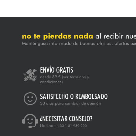
no te pierdas nada
al recibir nu
Manténgase informado de buenas ofertas, ofertas exc
ENVÍO GRATIS
desde 89 €
(ver términos y
condiciones)
SATISFECHO O REMBOLSADO
30 días para cambiar de opinión
¿NECESITAR CONSEJO?
Hotline :
+33 1 81 930 900